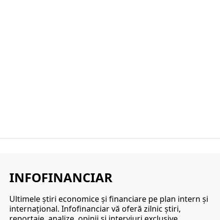
INFOFINANCIAR
Ultimele ştiri economice şi financiare pe plan intern şi
internaţional. Infofinanciar vă oferă zilnic ştiri,
reportaje, analize, opinii şi interviuri exclusive.