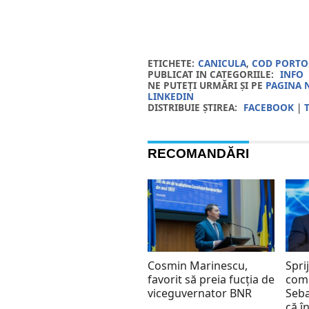
ETICHETE:
CANICULA
,
COD PORTO
PUBLICAT IN CATEGORIILE:
INFO
NE PUTEȚI URMĂRI ȘI PE
PAGINA 
LINKEDIN
DISTRIBUIE ȘTIREA:
FACEBOOK
|
RECOMANDĂRI
Cosmin Marinescu,
Spri
favorit să preia fucția de
comp
viceguvernator BNR
Seba
că î