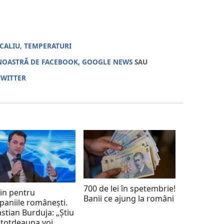
CALIU
,
TEMPERATURI
NOASTRĂ DE FACEBOOK
,
GOOGLE NEWS
SAU
TWITTER
700 de lei în spetembrie!
jin pentru
Banii ce ajung la români
aniile românești.
stian Burduja: „Știu
ntotdeauna voi