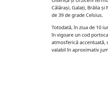
Olteniţa şi Urziceni term
Călăraşi, Galaţi, Brăila şi
de 39 de grade Celsius.
Totodată, în ziua de 10 iun
în vigoare un cod portocal
atmosferică accentuată, cu
valabil în aproximativ j