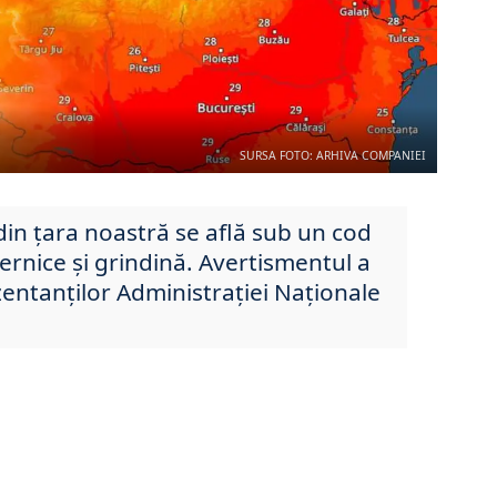
SURSA FOTO: ARHIVA COMPANIEI
in țara noastră se află sub un cod
ternice și grindină. Avertismentul a
zentanților Administrației Naționale