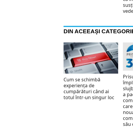
susţ
vede
DIN ACEEAȘI CATEGORI
Pris
Cum se schimbă
împl
experiența de
slujb
cumpărături când ai
a pa
totul într-un singur loc
comu
care
nou
comu
său 