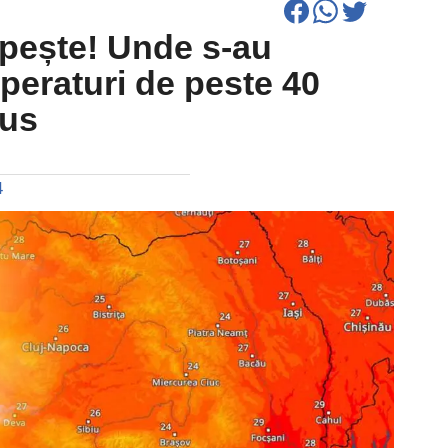
pește! Unde s-au
mperaturi de peste 40
ius
4