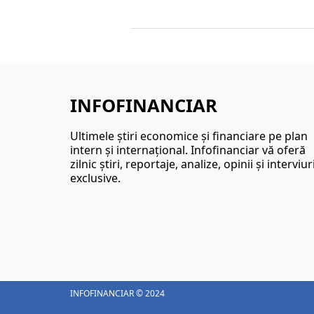
INFOFINANCIAR
Ultimele ştiri economice şi financiare pe plan
intern şi internaţional. Infofinanciar vă oferă
zilnic ştiri, reportaje, analize, opinii şi interviur
exclusive.
INFOFINANCIAR © 2024