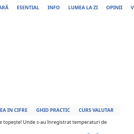
ARĂ
ESENTIAL
INFO
LUMEA LA ZI
OPINII
V
EA IN CIFRE
GHID PRACTIC
CURS VALUTAR
 topește! Unde s-au înregistrat temperaturi de