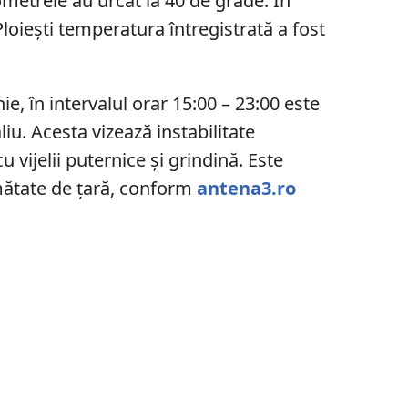
ometrele au urcat la 40 de grade. În
 Ploieşti temperatura întregistrată a fost
ie, în intervalul orar 15:00 – 23:00 este
iu. Acesta vizează instabilitate
 vijelii puternice şi grindină. Este
umătate de țară, conform
antena3.ro