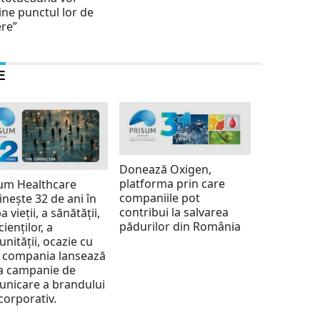
ine punctul lor de
re”
E
Donează Oxigen,
platforma prin care
um Healthcare
companiile pot
inește 32 de ani în
contribui la salvarea
a vieții, a sănătății,
pădurilor din România
cienților, a
nității, ocazie cu
 compania lansează
a campanie de
nicare a brandului
corporativ.