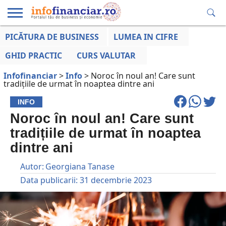
PICĂTURA DE BUSINESS
LUMEA IN CIFRE
EDUCAȚIE
ESENTIAL
INFO
LUMEA
OPINII
VOCILE
FINANCIARĂ
LA ZI
AFACERILOR
GHID PRACTIC
CURS VALUTAR
Infofinanciar
>
Info
>
Noroc în noul an! Care sunt
tradițiile de urmat în noaptea dintre ani
INFO
Noroc în noul an! Care sunt
tradițiile de urmat în noaptea
dintre ani
Autor:
Georgiana Tanase
Data publicarii:
31 decembrie 2023