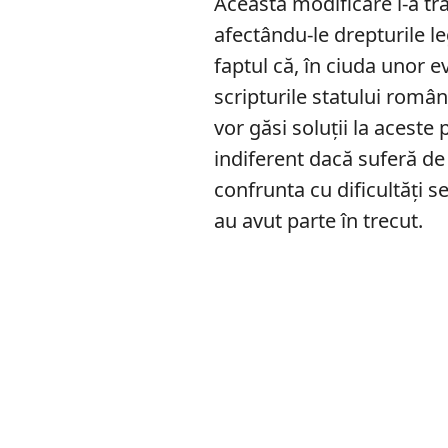
Această modificare i-a tr
afectându-le drepturile le
faptul că, în ciuda unor e
scripturile statului româ
vor găsi soluții la acest
indiferent dacă suferă de
confrunta cu dificultăți s
au avut parte în trecut.