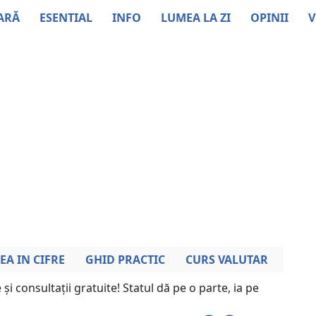
ARĂ
ESENTIAL
INFO
LUMEA LA ZI
OPINII
V
EA IN CIFRE
GHID PRACTIC
CURS VALUTAR
 și consultații gratuite! Statul dă pe o parte, ia pe