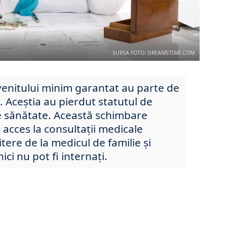
SURSA FOTO: DREAMSTIME.COM
 venitului minim garantat au parte de
 Aceștia au pierdut statutul de
de sănătate. Această schimbare
acces la consultații medicale
itere de la medicul de familie și
ci nu pot fi internați.