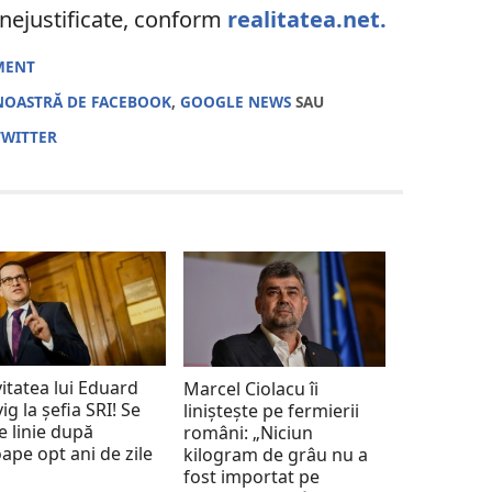
 nejustificate, conform
realitatea.net.
MENT
NOASTRĂ DE FACEBOOK
,
GOOGLE NEWS
SAU
TWITTER
vitatea lui Eduard
Marcel Ciolacu îi
vig la șefia SRI! Se
liniștește pe fermierii
e linie după
români: „Niciun
ape opt ani de zile
kilogram de grâu nu a
fost importat pe