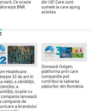
ersară. Ce ocazie
din UE! Care sunt
ătorește BNR
sumele la care ajung
acestea
E
Donează Oxigen,
platforma prin care
um Healthcare
companiile pot
inește 32 de ani în
contribui la salvarea
a vieții, a sănătății,
pădurilor din România
cienților, a
nității, ocazie cu
 compania lansează
a campanie de
nicare a brandului