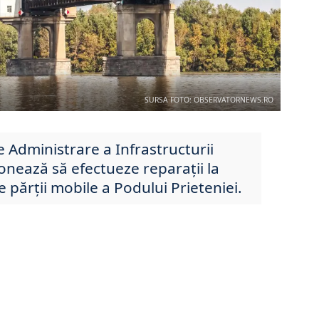
SURSA FOTO: OBSERVATORNEWS.RO
Administrare a Infrastructurii
onează să efectueze reparații la
le părții mobile a Podului Prieteniei.