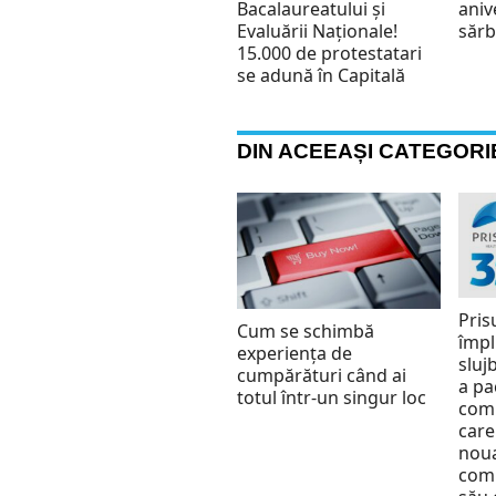
Bacalaureatului și
aniv
Evaluării Naționale!
sărb
15.000 de protestatari
se adună în Capitală
DIN ACEEAȘI CATEGORI
Pris
Cum se schimbă
împl
experiența de
slujb
cumpărături când ai
a pa
totul într-un singur loc
comu
care
nou
comu