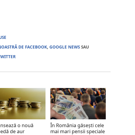
USE
NOASTRĂ DE FACEBOOK
,
GOOGLE NEWS
SAU
TWITTER
ansează o nouă
În România găsești cele
edă de aur
mai mari pensii speciale