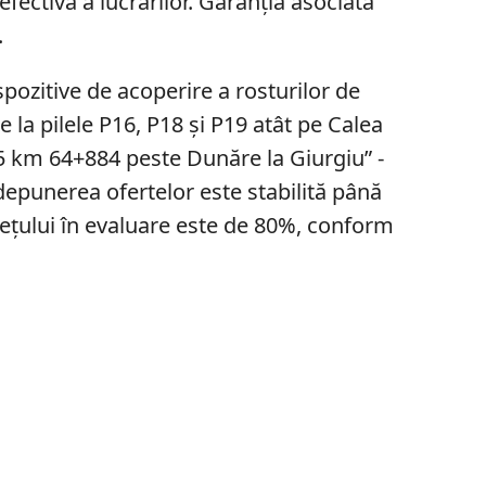
fectivă a lucrărilor. Garanția asociată
.
ispozitive de acoperire a rosturilor de
e la pilele P16, P18 și P19 atât pe Calea
5 km 64+884 peste Dunăre la Giurgiu” -
depunerea ofertelor este stabilită până
ețului în evaluare este de 80%, conform