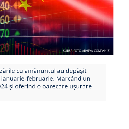
SURSA FOTO ARHIVA COMPANIEI
nzările cu amănuntul au depășit
a ianuarie-februarie. Marcând un
024 și oferind o oarecare ușurare