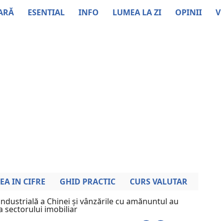
ARĂ
ESENTIAL
INFO
LUMEA LA ZI
OPINII
V
EA IN CIFRE
GHID PRACTIC
CURS VALUTAR
industrială a Chinei și vânzările cu amănuntul au
ea sectorului imobiliar