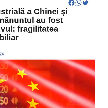
strială a Chinei și
mănuntul au fost
vul: fragilitatea
iliar
024