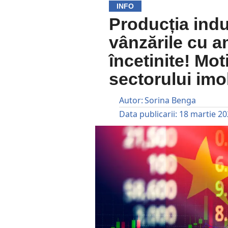
INFO
Producția indu
vânzările cu a
încetinite! Moti
sectorului imob
Autor:
Sorina Benga
Data publicarii:
18 martie 2