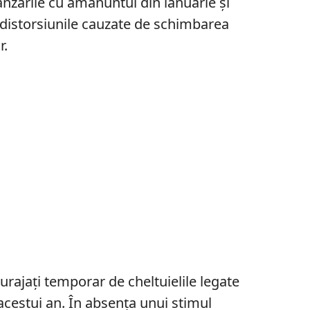
ânzările cu amănuntul din ianuarie și
 distorsiunile cauzate de schimbarea
r.
urajați temporar de cheltuielile legate
 acestui an. În absența unui stimul