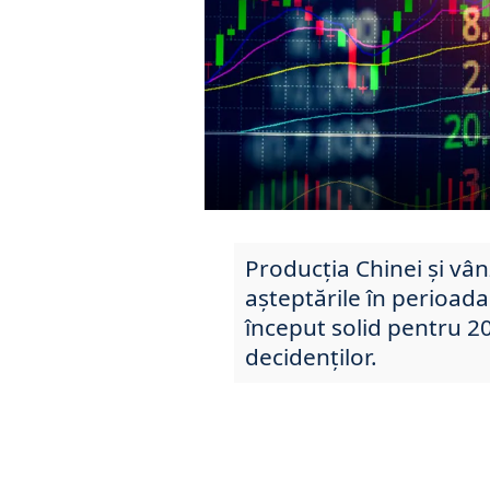
Producția Chinei și vâ
așteptările în perioad
început solid pentru 2
decidenților.