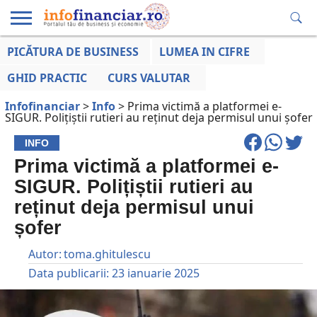
PICĂTURA DE BUSINESS
LUMEA IN CIFRE
EDUCAȚIE
ESENTIAL
INFO
LUMEA
OPINII
VOCILE
FINANCIARĂ
LA ZI
AFACERILOR
GHID PRACTIC
CURS VALUTAR
Infofinanciar
>
Info
>
Prima victimă a platformei e-
SIGUR. Polițiștii rutieri au reținut deja permisul unui șofer
INFO
Prima victimă a platformei e-
SIGUR. Polițiștii rutieri au
reținut deja permisul unui
șofer
Autor:
toma.ghitulescu
Data publicarii:
23 ianuarie 2025