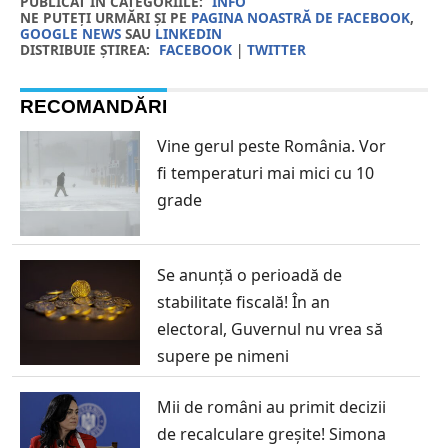
PUBLICAT IN CATEGORIILE:
INFO
NE PUTEȚI URMĂRI ȘI PE
PAGINA NOASTRĂ DE FACEBOOK
,
GOOGLE NEWS
SAU
LINKEDIN
DISTRIBUIE ȘTIREA:
FACEBOOK
|
TWITTER
RECOMANDĂRI
Vine gerul peste România. Vor
fi temperaturi mai mici cu 10
grade
Se anunță o perioadă de
stabilitate fiscală! În an
electoral, Guvernul nu vrea să
supere pe nimeni
Mii de români au primit decizii
de recalculare greșite! Simona