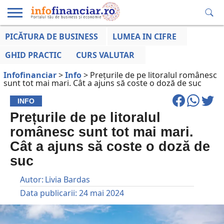
PICĂTURA DE BUSINESS
LUMEA IN CIFRE
EDUCAȚIE
ESENTIAL
INFO
LUMEA
OPINII
VOCILE
FINANCIARĂ
LA ZI
AFACERILOR
GHID PRACTIC
CURS VALUTAR
Infofinanciar
>
Info
>
Prețurile de pe litoralul românesc
sunt tot mai mari. Cât a ajuns să coste o doză de suc
INFO
Prețurile de pe litoralul
românesc sunt tot mai mari.
Cât a ajuns să coste o doză de
suc
Autor:
Livia Bardas
Data publicarii:
24 mai 2024