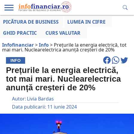
PICĂTURA DE BUSINESS
LUMEA IN CIFRE
EDUCAȚIE
ESENTIAL
INFO
LUMEA
OPINII
VOCILE
FINANCIARĂ
LA ZI
AFACERILOR
GHID PRACTIC
CURS VALUTAR
Infofinanciar
>
Info
>
Prețurile la energia electrică, tot
mai mari. Nuclearelectrica anunță creșteri de 20%
INFO
Prețurile la energia electrică,
tot mai mari. Nuclearelectrica
anunță creșteri de 20%
Autor:
Livia Bardas
Data publicarii:
11 iunie 2024