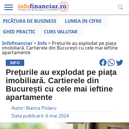
PICĂTURA DE BUSINESS
LUMEA IN CIFRE
EDUCAȚIE
ESENTIAL
INFO
LUMEA
OPINII
VOCILE
FINANCIARĂ
LA ZI
AFACERILOR
GHID PRACTIC
CURS VALUTAR
Infofinanciar
>
Info
>
Prețurile au explodat pe piața
imobiliară. Cartierele din București cu cele mai ieftine
apartamente
INFO
Prețurile au explodat pe piața
imobiliară. Cartierele din
București cu cele mai ieftine
apartamente
Autor:
Bianca Pislaru
Data publicarii:
6 mai 2024