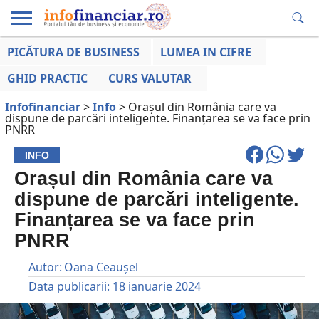
PICĂTURA DE BUSINESS
LUMEA IN CIFRE
EDUCAȚIE
ESENTIAL
INFO
LUMEA
OPINII
VOCILE
FINANCIARĂ
LA ZI
AFACERILOR
GHID PRACTIC
CURS VALUTAR
Infofinanciar
>
Info
>
Orașul din România care va
dispune de parcări inteligente. Finanțarea se va face prin
PNRR
INFO
Orașul din România care va
dispune de parcări inteligente.
Finanțarea se va face prin
PNRR
Autor:
Oana Ceaușel
Data publicarii:
18 ianuarie 2024