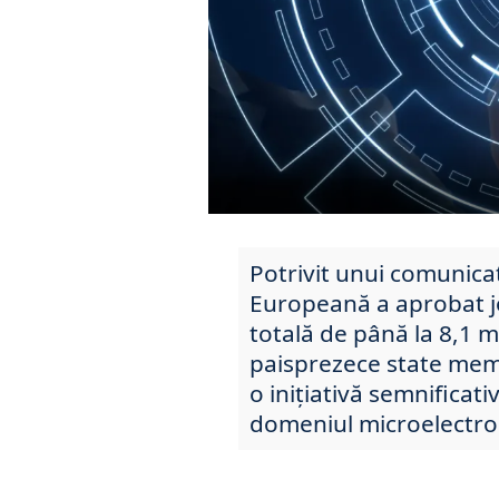
Potrivit unui comunica
Europeană a aprobat jo
totală de până la 8,1 m
paisprezece state memb
o inițiativă semnifica
domeniul microelectroni