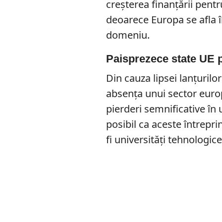
creșterea finanțării pent
deoarece Europa se afla î
domeniu.
Paisprezece state UE p
Din cauza lipsei lanțurilo
absența unui sector euro
pierderi semnificative în 
posibil ca aceste întrepri
fi universități tehnologic