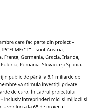
mbre care fac parte din proiect –
IPCEI ME/CT” – sunt Austria,
a, Franța, Germania, Grecia, Irlanda,
s, Polonia, România, Slovacia și Spania.
ijin public de până la 8,1 miliarde de
membre va stimula investiții private
arde de euro. În cadrul proiectului
– inclusiv întreprinderi mici și mijlocii și
e – vor lucra la 68 de proiecte.