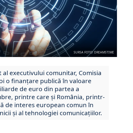
SURSA FOTO: DREAMSTIME
t al executivului comunitar, Comisia
i o finanțare publică în valoare
iliarde de euro din partea a
re, printre care și România, printr-
tivă de interes european comun în
cii și al tehnologiei comunicațiilor.