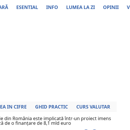
ARĂ
ESENTIAL
INFO
LUMEA LA ZI
OPINII
V
EA IN CIFRE
GHID PRACTIC
CURS VALUTAR
 din România este implicată într-un proiect imens
ză de o finanțare de 8,1 mld euro