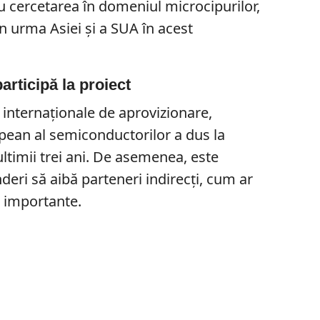
ru cercetarea în domeniul microcipurilor,
n urma Asiei și a SUA în acest
articipă la proiect
r internaționale de aprovizionare,
pean al semiconductorilor a dus la
ultimii trei ani. De asemenea, este
nderi să aibă parteneri indirecți, cum ar
e importante.