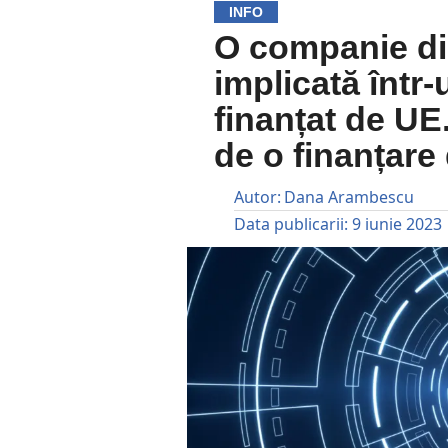
INFO
O companie di
implicată într
finanțat de UE
de o finanțare
Autor:
Dana Arambescu
Data publicarii:
9 iunie 2023