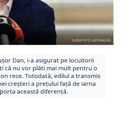
SURSĂ FOTO: ANTENA3.RO
uşor Dan, i-a asigurat pe locuitorii
i că nu vor plăti mai mult pentru o
zon rece. Totodată, edilul a transmis
ei creșteri a prețului față de iarna
uporta această diferență.