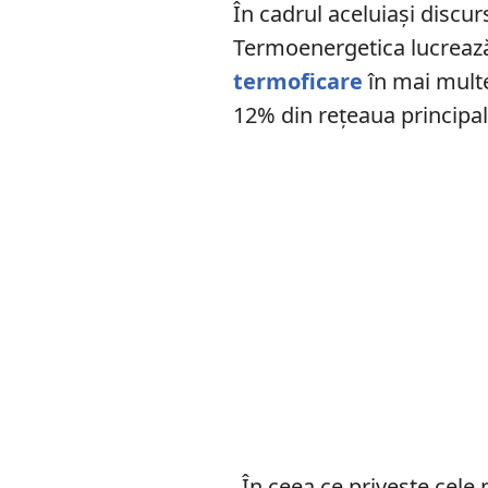
În cadrul aceluiași discu
Termoenergetica lucreaz
termoficare
în mai multe
12% din rețeaua principa
„În ceea ce priveşte cele 