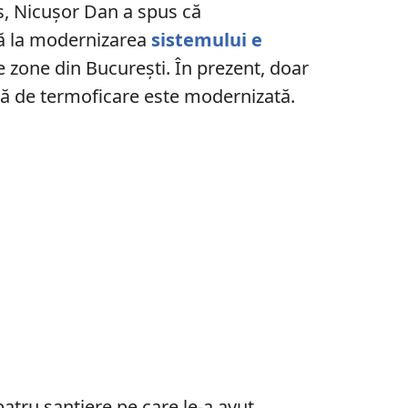
rs, Nicușor Dan a spus că
ă la modernizarea
sistemului e
 zone din București. În prezent, doar
lă de termoficare este modernizată.
patru şantiere pe care le-a avut