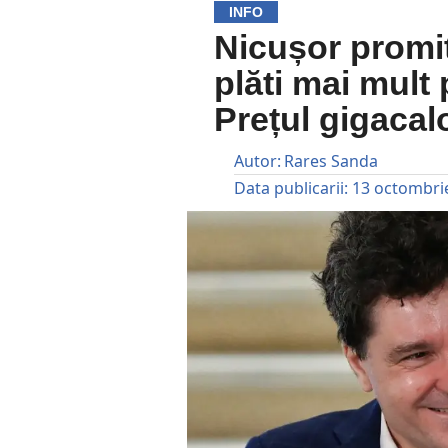
INFO
Nicușor promit
plăti mai mult 
Prețul gigacalo
Autor:
Rares Sanda
Data publicarii:
13 octombri