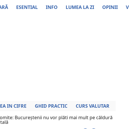
ARĂ
ESENTIAL
INFO
LUMEA LA ZI
OPINII
V
EA IN CIFRE
GHID PRACTIC
CURS VALUTAR
omite: Bucureștenii nu vor plăti mai mult pe căldură
itală