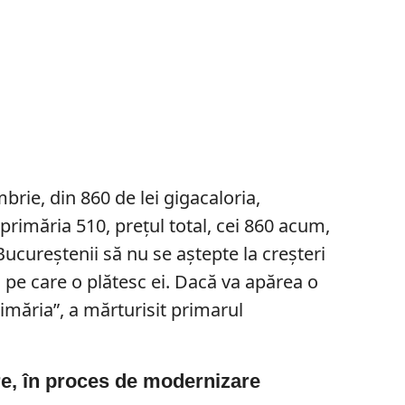
rie, din 860 de lei gigacaloria,
primăria 510, preţul total, cei 860 acum,
 Bucureştenii să nu se aştepte la creşteri
a pe care o plătesc ei. Dacă va apărea o
imăria”, a mărturisit primarul
re, în proces de modernizare