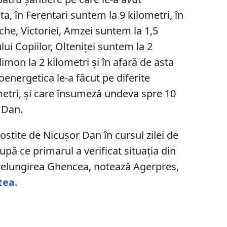
a, în Ferentari suntem la 9 kilometri, în
che, Victoriei, Amzei suntem la 1,5
lui Copiilor, Olteniţei suntem la 2
limon la 2 kilometri şi în afară de asta
energetica le-a făcut pe diferite
metri, şi care însumeză undeva spre 10
t Dan.
rostite de Nicușor Dan în cursul zilei de
pă ce primarul a verificat situația din
n Prelungirea Ghencea, notează Agerpres,
tea
.