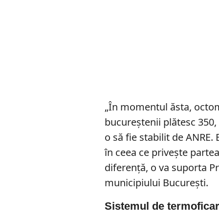
„În momentul ăsta, octomb
bucureştenii plătesc 350, 
o să fie stabilit de ANRE.
în ceea ce priveşte parte
diferenţă, o va suporta Pr
municipiului București.
Sistemul de termofica