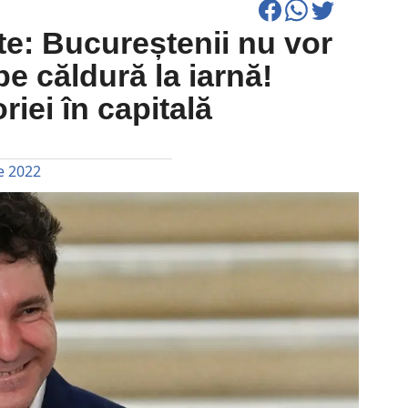
e: Bucureștenii nu vor
pe căldură la iarnă!
riei în capitală
e 2022