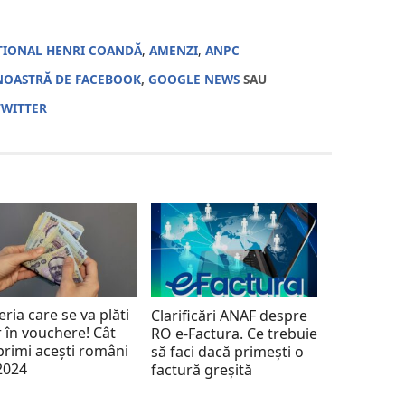
ȚIONAL HENRI COANDĂ
,
AMENZI
,
ANPC
NOASTRĂ DE FACEBOOK
,
GOOGLE NEWS
SAU
TWITTER
ria care se va plăti
Clarificări ANAF despre
 în vouchere! Cât
RO e-Factura. Ce trebuie
primi acești români
să faci dacă primești o
2024
factură greșită