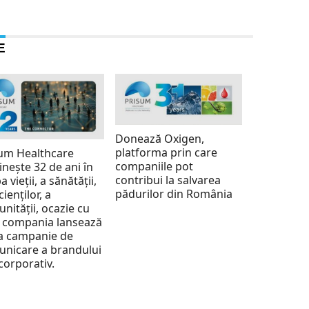
E
Donează Oxigen,
platforma prin care
um Healthcare
companiile pot
inește 32 de ani în
contribui la salvarea
a vieții, a sănătății,
pădurilor din România
cienților, a
nității, ocazie cu
 compania lansează
a campanie de
nicare a brandului
corporativ.