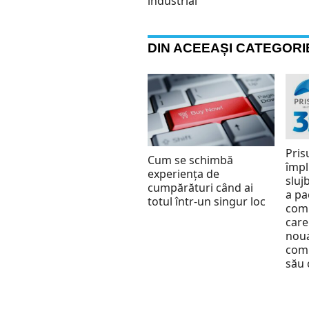
industrial
DIN ACEEAȘI CATEGORI
Pris
Cum se schimbă
împl
experiența de
slujb
cumpărături când ai
a pa
totul într-un singur loc
comu
care
nou
comu
său 