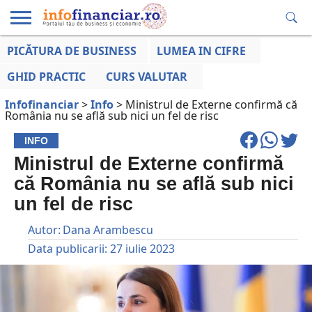
PICĂTURA DE BUSINESS
LUMEA IN CIFRE
EDUCAȚIE
ESENTIAL
INFO
LUMEA
OPINII
VOCILE
FINANCIARĂ
LA ZI
AFACERILOR
GHID PRACTIC
CURS VALUTAR
Infofinanciar
>
Info
>
Ministrul de Externe confirmă că
România nu se află sub nici un fel de risc
INFO
Ministrul de Externe confirmă
că România nu se află sub nici
un fel de risc
Autor:
Dana Arambescu
Data publicarii:
27 iulie 2023