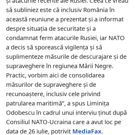
şi atacurile recente ale Rusiei. Ceea ce vreau
să subliniez este că inclusiv România în
această reuniune a prezentat şi a informat
despre situaţia de securitate şi a
condamnat ferm atacurile Rusiei, iar NATO
a decis să sporească vigilenţa şi să
suplimenteze măsurile de descurajare şi de
supraveghere în regiunea Mării Negre.
Practic, vorbim aici de consolidarea
măsurilor de supraveghere şi de
recunoaştere, inclusiv cele privind
patrularea maritimă”, a spus Liminița
Odobescu în cadrul unui interviu ținut după
Consiliul NATO-Ucraina care a avut loc pe
data de 26 iulie, potrivit
MediaFax
.