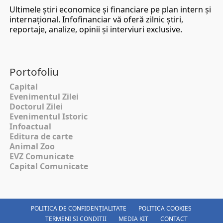
Ultimele ştiri economice şi financiare pe plan intern şi
internaţional. Infofinanciar vă oferă zilnic ştiri,
reportaje, analize, opinii şi interviuri exclusive.
Portofoliu
Capital
Evenimentul Zilei
Doctorul Zilei
Evenimentul Istoric
Infoactual
Editura de carte
Animal Zoo
EVZ Comunicate
Capital Comunicate
POLITICA DE CONFIDENȚIALITATE
POLITICA COOKIES
TERMENI SI CONDITII
MEDIA KIT
CONTACT