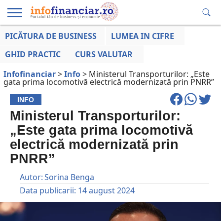
PICĂTURA DE BUSINESS
LUMEA IN CIFRE
EDUCAȚIE
ESENTIAL
INFO
LUMEA
OPINII
VOCILE
FINANCIARĂ
LA ZI
AFACERILOR
GHID PRACTIC
CURS VALUTAR
Infofinanciar
>
Info
>
Ministerul Transporturilor: „Este
gata prima locomotivă electrică modernizată prin PNRR”
INFO
Ministerul Transporturilor:
„Este gata prima locomotivă
electrică modernizată prin
PNRR”
Autor:
Sorina Benga
Data publicarii:
14 august 2024