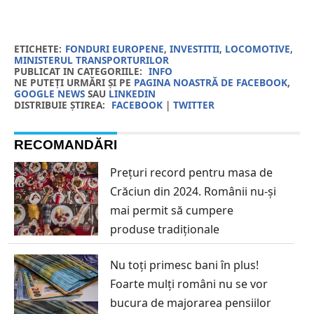
ETICHETE:
FONDURI EUROPENE
,
INVESTITII
,
LOCOMOTIVE
,
MINISTERUL TRANSPORTURILOR
PUBLICAT IN CATEGORIILE:
INFO
NE PUTEȚI URMĂRI ȘI PE
PAGINA NOASTRĂ DE FACEBOOK
,
GOOGLE NEWS
SAU
LINKEDIN
DISTRIBUIE ȘTIREA:
FACEBOOK
|
TWITTER
RECOMANDĂRI
Prețuri record pentru masa de
Crăciun din 2024. Românii nu-și
mai permit să cumpere
produse tradiționale
Nu toți primesc bani în plus!
Foarte mulți români nu se vor
bucura de majorarea pensiilor