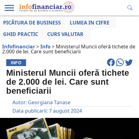
PICĂTURA DE BUSINESS
LUMEA IN CIFRE
EDUCAȚIE
ESENTIAL
INFO
LUMEA
OPINII
VOCILE
FINANCIARĂ
LA ZI
AFACERILOR
GHID PRACTIC
CURS VALUTAR
Infofinanciar
>
Info
>
Ministerul Muncii oferă tichete de
2.000 de lei. Care sunt beneficiarii
INFO
Ministerul Muncii oferă tichete
de 2.000 de lei. Care sunt
beneficiarii
Autor:
Georgiana Tanase
Data publicarii:
7 august 2024