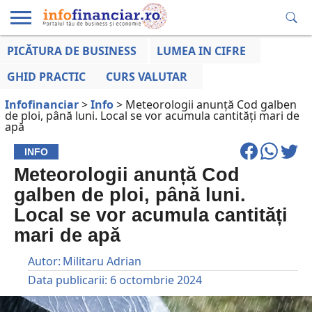
PICĂTURA DE BUSINESS
LUMEA IN CIFRE
EDUCAȚIE
ESENTIAL
INFO
LUMEA
OPINII
VOCILE
FINANCIARĂ
LA ZI
AFACERILOR
GHID PRACTIC
CURS VALUTAR
Infofinanciar
>
Info
>
Meteorologii anunță Cod galben
de ploi, până luni. Local se vor acumula cantități mari de
apă
INFO
Meteorologii anunță Cod
galben de ploi, până luni.
Local se vor acumula cantități
mari de apă
Autor:
Militaru Adrian
Data publicarii:
6 octombrie 2024