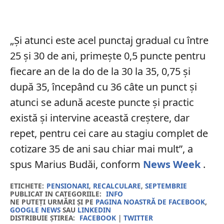
„Şi atunci este acel punctaj gradual cu între
25 și 30 de ani, primește 0,5 puncte pentru
fiecare an de la do de la 30 la 35, 0,75 şi
după 35, începând cu 36 câte un punct și
atunci se adună aceste puncte și practic
există și intervine această creștere, dar
repet, pentru cei care au stagiu complet de
cotizare 35 de ani sau chiar mai mult”, a
spus Marius Budăi, conform
News Week
.
ETICHETE:
PENSIONARI
,
RECALCULARE
,
SEPTEMBRIE
PUBLICAT IN CATEGORIILE:
INFO
NE PUTEȚI URMĂRI ȘI PE
PAGINA NOASTRĂ DE FACEBOOK
,
GOOGLE NEWS
SAU
LINKEDIN
DISTRIBUIE ȘTIREA:
FACEBOOK
|
TWITTER