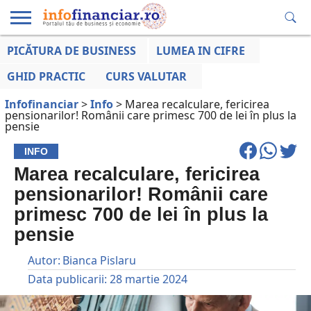
PICĂTURA DE BUSINESS
LUMEA IN CIFRE
EDUCAȚIE
ESENTIAL
INFO
LUMEA
OPINII
VOCILE
FINANCIARĂ
LA ZI
AFACERILOR
GHID PRACTIC
CURS VALUTAR
Infofinanciar
>
Info
>
Marea recalculare, fericirea
pensionarilor! Românii care primesc 700 de lei în plus la
pensie
INFO
Marea recalculare, fericirea
pensionarilor! Românii care
primesc 700 de lei în plus la
pensie
Autor:
Bianca Pislaru
Data publicarii:
28 martie 2024