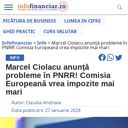
PICĂTURA DE BUSINESS
LUMEA IN CIFRE
EDUCAȚIE
ESENTIAL
INFO
LUMEA
OPINII
VOCILE
FINANCIARĂ
LA ZI
AFACERILOR
GHID PRACTIC
CURS VALUTAR
Infofinanciar
>
Info
>
Marcel Ciolacu anunță probleme în
PNRR! Comisia Europeană vrea impozite mai mari
INFO
Marcel Ciolacu anunță
probleme în PNRR! Comisia
Europeană vrea impozite mai
mari
Autor:
Claudia Andreea
Data publicarii:
27 ianuarie 2024