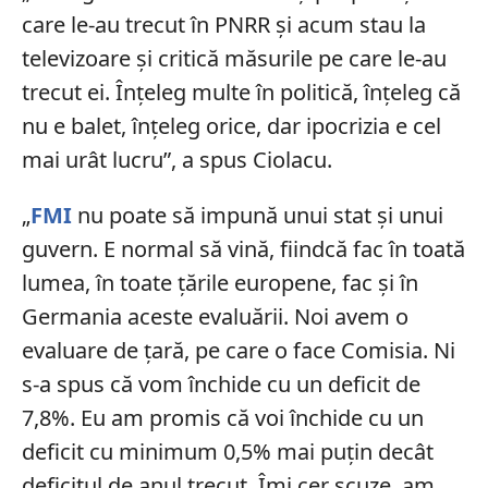
care le-au trecut în PNRR şi acum stau la
televizoare şi critică măsurile pe care le-au
trecut ei. Înţeleg multe în politică, înţeleg că
nu e balet, înţeleg orice, dar ipocrizia e cel
mai urât lucru”, a spus Ciolacu.
„
FMI
nu poate să impună unui stat şi unui
guvern. E normal să vină, fiindcă fac în toată
lumea, în toate ţările europene, fac şi în
Germania aceste evaluării. Noi avem o
evaluare de ţară, pe care o face Comisia. Ni
s-a spus că vom închide cu un deficit de
7,8%. Eu am promis că voi închide cu un
deficit cu minimum 0,5% mai puţin decât
deficitul de anul trecut. Îmi cer scuze, am