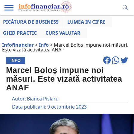
PICĂTURA DE BUSINESS
LUMEA IN CIFRE
EDUCAȚIE
ESENTIAL
INFO
LUMEA
OPINII
VOCILE
FINANCIARĂ
LA ZI
AFACERILOR
GHID PRACTIC
CURS VALUTAR
Infofinanciar
>
Info
>
Marcel Boloș impune noi măsuri.
Este vizată activitatea ANAF
INFO
Marcel Boloș impune noi
măsuri. Este vizată activitatea
ANAF
Autor:
Bianca Pislaru
Data publicarii:
9 octombrie 2023