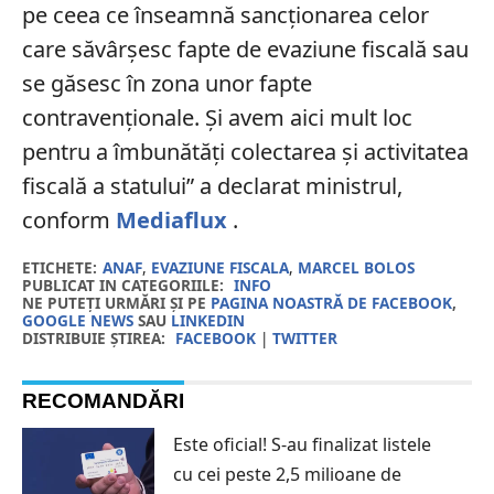
pe ceea ce înseamnă sancționarea celor
care săvârșesc fapte de evaziune fiscală sau
se găsesc în zona unor fapte
contravenționale. Și avem aici mult loc
pentru a îmbunătăți colectarea și activitatea
fiscală a statului” a declarat ministrul,
conform
Mediaflux
.
ETICHETE:
ANAF
,
EVAZIUNE FISCALA
,
MARCEL BOLOS
PUBLICAT IN CATEGORIILE:
INFO
NE PUTEȚI URMĂRI ȘI PE
PAGINA NOASTRĂ DE FACEBOOK
,
GOOGLE NEWS
SAU
LINKEDIN
DISTRIBUIE ȘTIREA:
FACEBOOK
|
TWITTER
RECOMANDĂRI
Este oficial! S-au finalizat listele
cu cei peste 2,5 milioane de