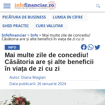
PICĂTURA DE BUSINESS
LUMEA IN CIFRE
EDUCAȚIE
ESENTIAL
INFO
LUMEA
OPINII
VOCILE
FINANCIARĂ
LA ZI
AFACERILOR
GHID PRACTIC
CURS VALUTAR
Infofinanciar
>
Info
>
Mai multe zile de concediu!
Căsătoria are și alte beneficii în viața de zi cu zi
INFO
Mai multe zile de concediu!
Căsătoria are și alte beneficii
în viața de zi cu zi
Autor:
Diana Maglan
Data publicarii:
26 ianuarie 2024