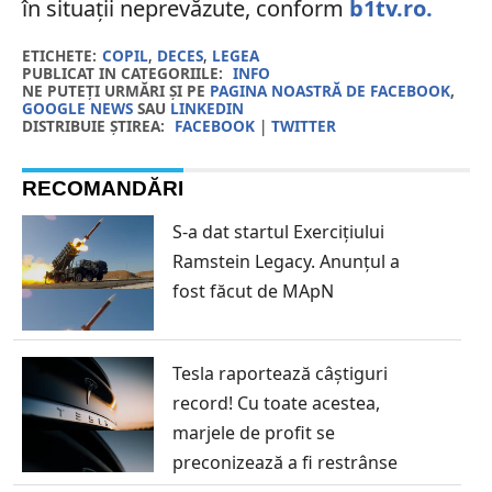
în situații neprevăzute, conform
b1tv.ro.
ETICHETE:
COPIL
,
DECES
,
LEGEA
PUBLICAT IN CATEGORIILE:
INFO
NE PUTEȚI URMĂRI ȘI PE
PAGINA NOASTRĂ DE FACEBOOK
,
GOOGLE NEWS
SAU
LINKEDIN
DISTRIBUIE ȘTIREA:
FACEBOOK
|
TWITTER
RECOMANDĂRI
S-a dat startul Exercițiului
Ramstein Legacy. Anunțul a
fost făcut de MApN
Tesla raportează câștiguri
record! Cu toate acestea,
marjele de profit se
preconizează a fi restrânse