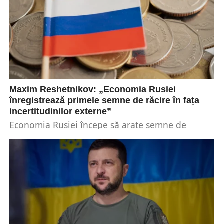
Maxim Reshetnikov: „Economia Rusiei
înregistrează primele semne de răcire în fața
incertitudinilor externe”
Economia Rusiei începe să arate semne de
încetinire, în ciuda eforturilor de adaptare la
sancțiunile internaționale. Maxim Reshetnikov,
ministrul Economiei, a subliniat...