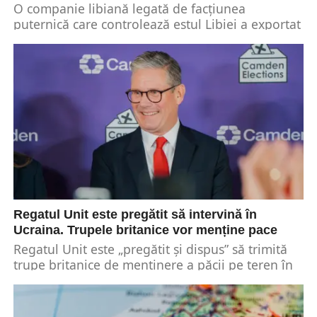
O companie libiană legată de facțiunea
puternică care controlează estul Libiei a exportat
petrol în valoare de cel puțin 600 de milioane...
Regatul Unit este pregătit să intervină în
Ucraina. Trupele britanice vor menține pace
Regatul Unit este „pregătit și dispus” să trimită
trupe britanice de menținere a păcii pe teren în
Ucraina. Informația a fost prezentată...