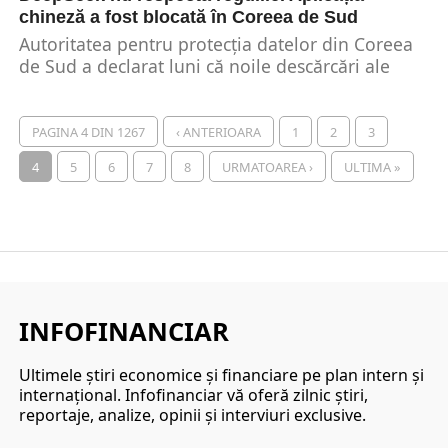
chineză a fost blocată în Coreea de Sud
Autoritatea pentru protecția datelor din Coreea
de Sud a declarat luni că noile descărcări ale
aplicației chineze de inteligență artificială
DeepSeek au...
PAGINA 4 DIN 1267
‹ ANTERIOARA
1
2
3
4
5
6
7
8
URMATOAREA ›
ULTIMA »
INFOFINANCIAR
Ultimele ştiri economice şi financiare pe plan intern şi
internaţional. Infofinanciar vă oferă zilnic ştiri,
reportaje, analize, opinii şi interviuri exclusive.