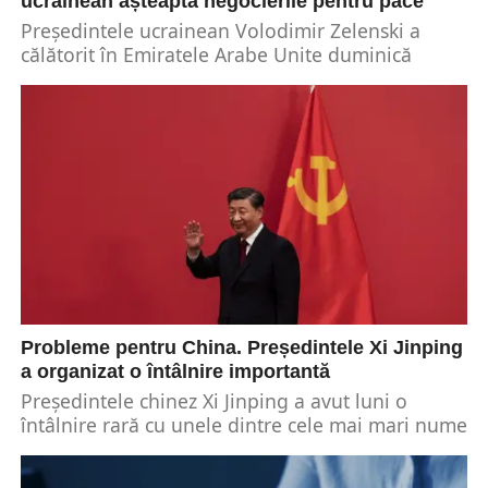
ucrainean așteaptă negocierile pentru pace
Președintele ucrainean Volodimir Zelenski a
călătorit în Emiratele Arabe Unite duminică
târziu. Decizia liderului a venit în timp ce crește
ritmul pentru...
Probleme pentru China. Președintele Xi Jinping
a organizat o întâlnire importantă
Președintele chinez Xi Jinping a avut luni o
întâlnire rară cu unele dintre cele mai mari nume
din sectorul tehnologic al Chinei....