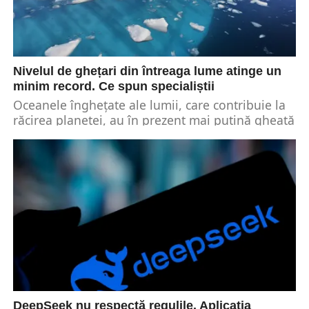
Nivelul de ghețari din întreaga lume atinge un
minim record. Ce spun specialiștii
Oceanele înghețate ale lumii, care contribuie la
răcirea planetei, au în prezent mai puțină gheață
decât s-a înregistrat vreodată, arată datele
obținute...
DeepSeek nu respectă regulile. Aplicația