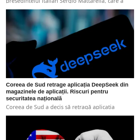
președintelui italian Sergio Mattarella, care a
comparat Rusia cu Al Treilea Reich. Purtătoarea
de cuvânt a...
Coreea de Sud retrage aplicația DeepSeek din
magazinele de aplicații. Riscuri pentru
securitatea națională
Coreea de Sud a decis să retragă aplicația
DeepSeek din magazinele de aplicații, ca parte a
unei acțiuni mai largi de combatere...