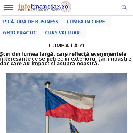
PICĂTURA DE BUSINESS
LUMEA IN CIFRE
EDUCAȚIE
ESENTIAL
INFO
LUMEA
OPINII
VOCILE
FINANCIARĂ
LA ZI
AFACERILOR
GHID PRACTIC
CURS VALUTAR
LUMEA LA ZI
Știri din lumea largă, care reflectă evenimentele
interesante ce se petrec în exteriorul țării noastre,
dar care au impact și asupra noastră.