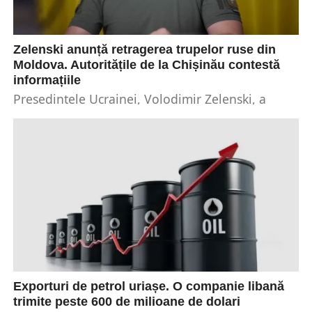
Zelenski anunță retragerea trupelor ruse din
Moldova. Autoritățile de la Chișinău contestă
informațiile
Președintele Ucrainei, Volodimir Zelenski, a
declarat recent că Rusia și-a redus semnificativ
prezența militară în regiunea separatistă
Transnistria din Republica Moldova, estimând...
Exporturi de petrol uriașe. O companie libană
trimite peste 600 de milioane de dolari