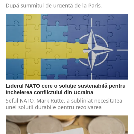
După summitul de urgență de la Paris,
cancelarul german Olaf Scholz a transmis un
mesaj ferm privind unitatea între Uniunea
Europeană și...
Liderul NATO cere o soluție sustenabilă pentru
încheierea conflictului din Ucraina
Șeful NATO, Mark Rutte, a subliniat necesitatea
unei soluții durabile pentru rezolvarea
conflictului din Ucraina. Acesta subliniind
importanța unei soluționări juste care...