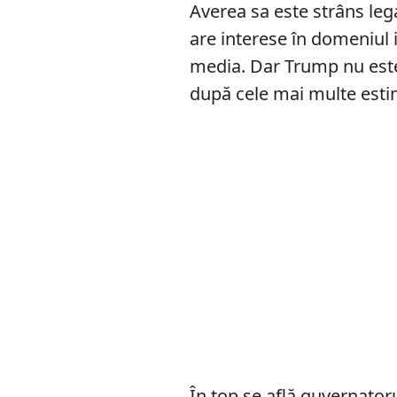
Averea sa este strâns le
are interese în domeniul i
media. Dar Trump nu este
după cele mai multe esti
În top se află guvernatorul