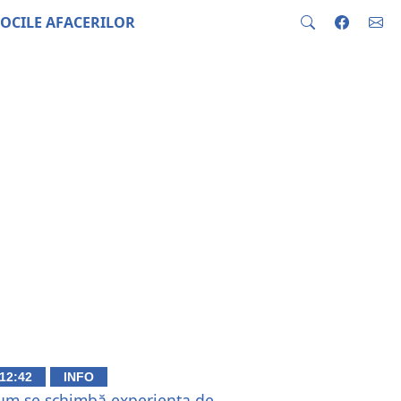
OCILE AFACERILOR
12:42
INFO
um se schimbă experiența de