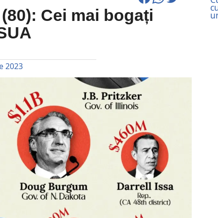
c
 (80): Cei mai bogați
u
n SUA
e 2023