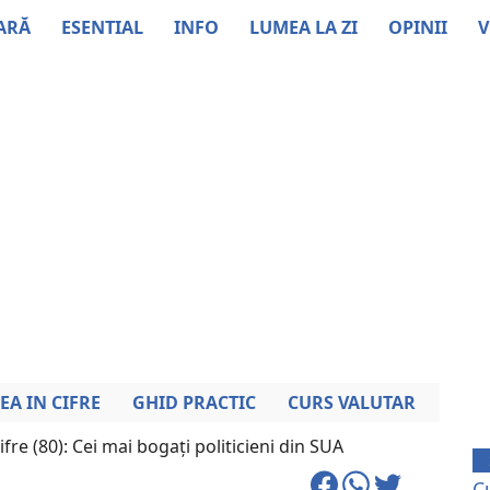
ARĂ
ESENTIAL
INFO
LUMEA LA ZI
OPINII
V
EA IN CIFRE
GHID PRACTIC
CURS VALUTAR
fre (80): Cei mai bogați politicieni din SUA
C