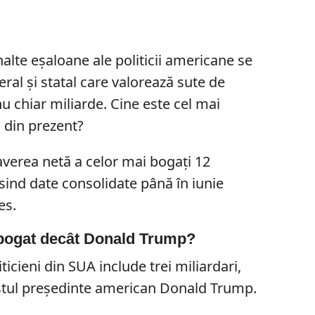
nalte eșaloane ale politicii americane se
ederal și statal care valorează sute de
u chiar miliarde. Cine este cel mai
 din prezent?
 averea netă a celor mai bogați 12
osind date consolidate până în iunie
es.
i bogat decât Donald Trump?
ticieni din SUA include trei miliardari,
ostul președinte american Donald Trump.