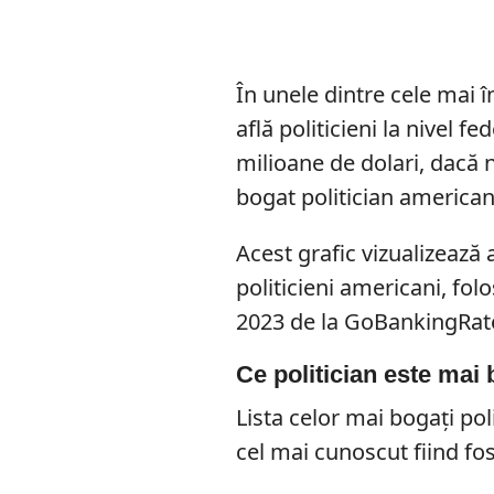
În unele dintre cele mai î
află politicieni la nivel f
milioane de dolari, dacă n
bogat politician american
Acest grafic vizualizează
politicieni americani, fol
2023 de la GoBankingRat
Ce politician este ma
Lista celor mai bogați poli
cel mai cunoscut fiind f