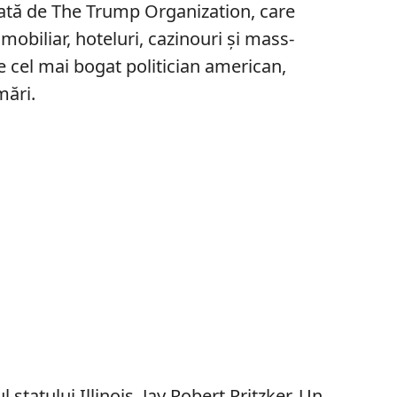
gată de The Trump Organization, care
mobiliar, hoteluri, cazinouri și mass-
 cel mai bogat politician american,
mări.
 statului Illinois, Jay Robert Pritzker. Un