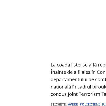
La coada listei se află r
Înainte de a fi ales în Co
departamentului de comba
națională în cadrul biroul
condus Joint Terrorism Ta
ETICHETE:
AVERE
,
POLITICIENI
,
SU