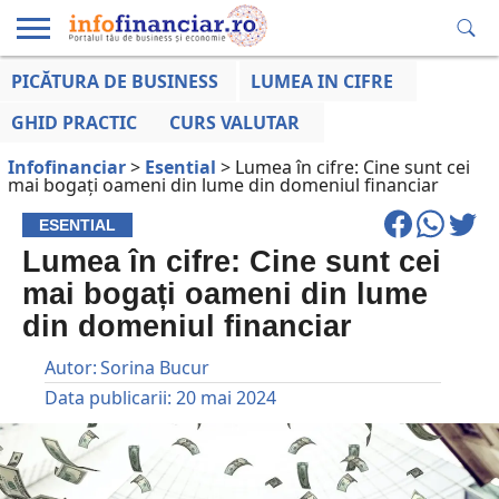
PICĂTURA DE BUSINESS
LUMEA IN CIFRE
EDUCAȚIE
ESENTIAL
INFO
LUMEA
OPINII
VOCILE
FINANCIARĂ
LA ZI
AFACERILOR
GHID PRACTIC
CURS VALUTAR
Infofinanciar
>
Esential
>
Lumea în cifre: Cine sunt cei
mai bogați oameni din lume din domeniul financiar
ESENTIAL
Lumea în cifre: Cine sunt cei
mai bogați oameni din lume
din domeniul financiar
Autor:
Sorina Bucur
Data publicarii:
20 mai 2024