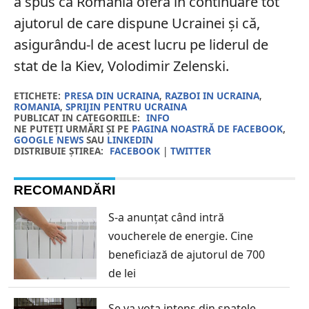
a spus că România oferă în continuare tot
ajutorul de care dispune Ucrainei și că,
asigurându-l de acest lucru pe liderul de
stat de la Kiev, Volodimir Zelenski.
ETICHETE:
PRESA DIN UCRAINA
,
RAZBOI IN UCRAINA
,
ROMANIA
,
SPRIJIN PENTRU UCRAINA
PUBLICAT IN CATEGORIILE:
INFO
NE PUTEȚI URMĂRI ȘI PE
PAGINA NOASTRĂ DE FACEBOOK
,
GOOGLE NEWS
SAU
LINKEDIN
DISTRIBUIE ȘTIREA:
FACEBOOK
|
TWITTER
RECOMANDĂRI
S-a anunțat când intră
voucherele de energie. Cine
beneficiază de ajutorul de 700
de lei
Se va vota intens din spatele