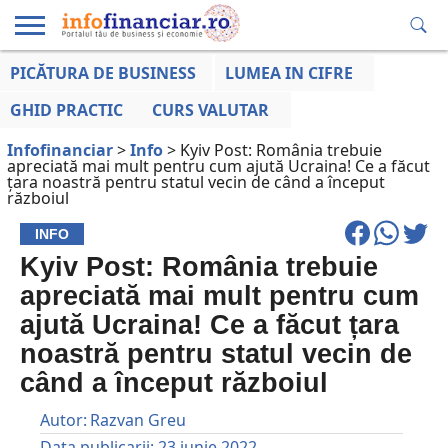
PICĂTURA DE BUSINESS
LUMEA IN CIFRE
EDUCAȚIE
ESENTIAL
INFO
LUMEA
OPINII
VOCILE
FINANCIARĂ
LA ZI
AFACERILOR
GHID PRACTIC
CURS VALUTAR
Infofinanciar
>
Info
>
Kyiv Post: România trebuie
apreciată mai mult pentru cum ajută Ucraina! Ce a făcut
țara noastră pentru statul vecin de când a început
războiul
INFO
Kyiv Post: România trebuie
apreciată mai mult pentru cum
ajută Ucraina! Ce a făcut țara
noastră pentru statul vecin de
când a început războiul
Autor:
Razvan Greu
Data publicarii:
23 iunie 2022