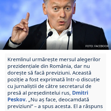
FOTO: FACEBOOK
Kremlinul urmărește mersul alegerilor
prezidențiale din România, dar nu
doreşte să facă previziuni. Această
poziție a fost exprimată într-o discuţie
cu jurnaliștii de către secretarul de
presă al președintelui rus,
Dmitri
Peskov
. „Nu aș face, deocamdată
previziuni” – a spus acesta. El a răspuns