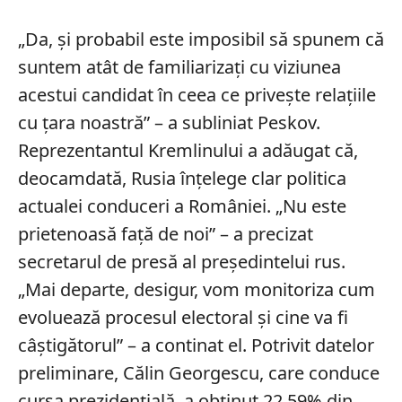
„Da, şi probabil este imposibil să spunem că
suntem atât de familiarizați cu viziunea
acestui candidat în ceea ce privește relațiile
cu țara noastră” – a subliniat Peskov.
Reprezentantul Kremlinului a adăugat că,
deocamdată, Rusia înțelege clar politica
actualei conduceri a României. „Nu este
prietenoasă faţă de noi” – a precizat
secretarul de presă al preşedintelui rus.
„Mai departe, desigur, vom monitoriza cum
evoluează procesul electoral și cine va fi
câștigătorul” – a continat el. Potrivit datelor
preliminare, Călin Georgescu, care conduce
cursa prezidenţială, a obținut 22,59% din