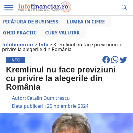
PICĂTURA DE BUSINESS
LUMEA IN CIFRE
EDUCAȚIE
ESENTIAL
INFO
LUMEA
OPINII
VOCILE
FINANCIARĂ
LA ZI
AFACERILOR
GHID PRACTIC
CURS VALUTAR
Infofinanciar
>
Info
>
Kremlinul nu face previziuni cu
privire la alegerile din România
INFO
Kremlinul nu face previziuni
cu privire la alegerile din
România
Autor:
Catalin Dumitrescu
Data publicarii:
25 noiembrie 2024