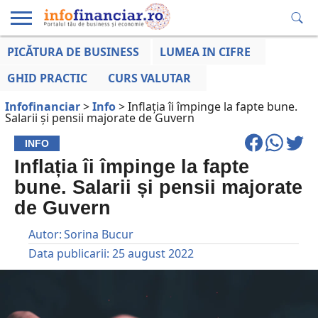
PICĂTURA DE BUSINESS
LUMEA IN CIFRE
EDUCAȚIE
ESENTIAL
INFO
LUMEA
OPINII
VOCILE
FINANCIARĂ
LA ZI
AFACERILOR
GHID PRACTIC
CURS VALUTAR
Infofinanciar
>
Info
>
Inflația îi împinge la fapte bune.
Salarii și pensii majorate de Guvern
INFO
Inflația îi împinge la fapte
bune. Salarii și pensii majorate
de Guvern
Autor:
Sorina Bucur
Data publicarii:
25 august 2022