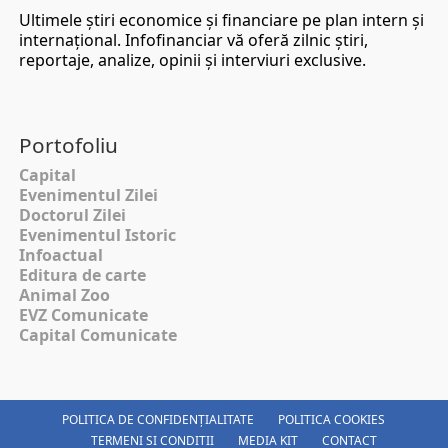
Ultimele ştiri economice şi financiare pe plan intern şi
internaţional. Infofinanciar vă oferă zilnic ştiri,
reportaje, analize, opinii şi interviuri exclusive.
Portofoliu
Capital
Evenimentul Zilei
Doctorul Zilei
Evenimentul Istoric
Infoactual
Editura de carte
Animal Zoo
EVZ Comunicate
Capital Comunicate
POLITICA DE CONFIDENȚIALITATE
POLITICA COOKIES
TERMENI SI CONDITII
MEDIA KIT
CONTACT