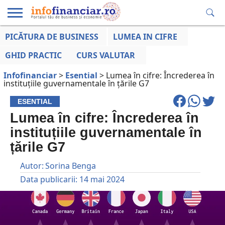
PICĂTURA DE BUSINESS
LUMEA IN CIFRE
EDUCAȚIE
ESENTIAL
INFO
LUMEA
OPINII
VOCILE
FINANCIARĂ
LA ZI
AFACERILOR
GHID PRACTIC
CURS VALUTAR
Infofinanciar
>
Esential
>
Lumea în cifre: Încrederea în
instituțiile guvernamentale în țările G7
ESENTIAL
Lumea în cifre: Încrederea în
instituțiile guvernamentale în
țările G7
Autor:
Sorina Benga
Data publicarii:
14 mai 2024