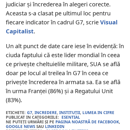
judiciar și încrederea în alegeri corecte.
Aceasta s-a clasat pe ultimul loc pentru
fiecare indicator în cadrul G7, scrie
Visual
Capitalist
.
Un alt punct de date care iese în evidență: în
ciuda faptului că este lider mondial în ceea
ce privește cheltuielile militare, SUA se află
doar pe locul al treilea în G7 în ceea ce
privește încrederea în armata sa. Ea se află
în urma Franței (86%) și a Regatului Unit
(83%).
ETICHETE:
G7
,
INCREDERE
,
INSTITUȚII
,
LUMEA IN CIFRE
PUBLICAT IN CATEGORIILE:
ESENTIAL
NE PUTEȚI URMĂRI ȘI PE
PAGINA NOASTRĂ DE FACEBOOK
,
GOOGLE NEWS
SAU
LINKEDIN