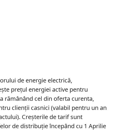
rului de energie electrică,
te prețul energiei active pentru
ta rămânând cel din oferta curenta,
tru clienții casnici (valabil pentru un an
ctului). Creșterile de tarif sunt
felor de distribuție începând cu 1 Aprilie