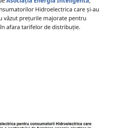
 de
Asociația Energia Inteligentă
,
onsumatorilor Hidroelectrica care și-au
au văzut prețurile majorate pentru
n afara tarifelor de distribuție.