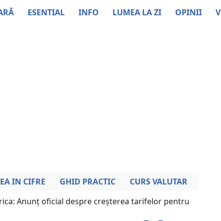
ARĂ
ESENTIAL
INFO
LUMEA LA ZI
OPINII
V
EA IN CIFRE
GHID PRACTIC
CURS VALUTAR
rica: Anunț oficial despre creșterea tarifelor pentru