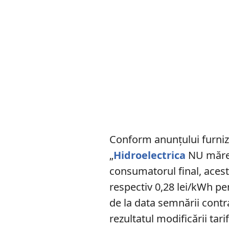
Conform anunțului furnizo
„
Hidroelectrica
NU măreș
consumatorul final, aces
respectiv 0,28 lei/kWh pen
de la data semnării contra
rezultatul modificării tari