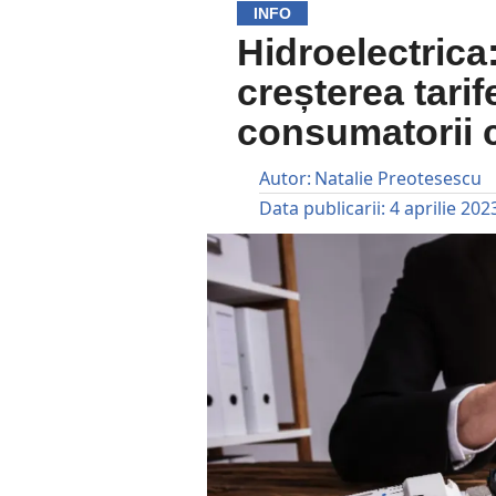
INFO
Hidroelectrica
creșterea tarif
consumatorii c
Autor:
Natalie Preotesescu
Data publicarii:
4 aprilie 202