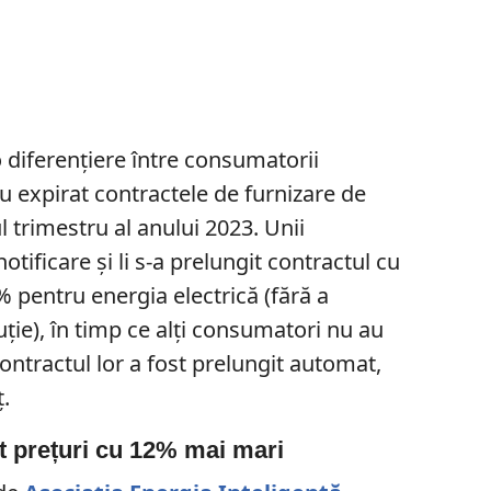
o diferențiere între consumatorii
au expirat contractele de furnizare de
l trimestru al anului 2023. Unii
tificare și li s-a prelungit contractul cu
 pentru energia electrică (fără a
buție), în timp ce alți consumatori nu au
 contractul lor a fost prelungit automat,
ț.
ut prețuri cu 12% mai mari