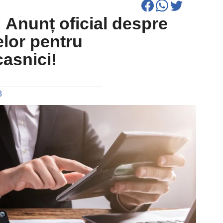
: Anunț oficial despre
elor pentru
asnici!
3