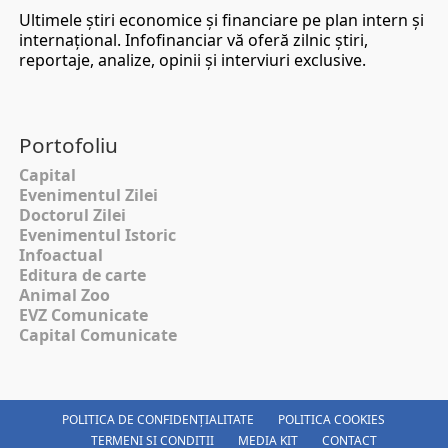
Ultimele ştiri economice şi financiare pe plan intern şi
internaţional. Infofinanciar vă oferă zilnic ştiri,
reportaje, analize, opinii şi interviuri exclusive.
Portofoliu
Capital
Evenimentul Zilei
Doctorul Zilei
Evenimentul Istoric
Infoactual
Editura de carte
Animal Zoo
EVZ Comunicate
Capital Comunicate
POLITICA DE CONFIDENȚIALITATE
POLITICA COOKIES
TERMENI SI CONDITII
MEDIA KIT
CONTACT