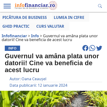
PICĂTURA DE BUSINESS
LUMEA IN CIFRE
EDUCAȚIE
ESENTIAL
INFO
LUMEA
OPINII
VOCILE
FINANCIARĂ
LA ZI
AFACERILOR
GHID PRACTIC
CURS VALUTAR
Infofinanciar
>
Info
>
Guvernul va amâna plata unor
datorii! Cine va beneficia de acest lucru
INFO
Guvernul va amâna plata unor
datorii! Cine va beneficia de
acest lucru
Autor:
Oana Ceaușel
Data publicarii:
12 ianuarie 2024