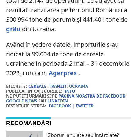
total de 2.147 de operațiuni. Ce au avut ca
rezultat tranzitarea pe teritoriul României a
300.994 tone de porumb și 441.401 tone de
grâu
din Ucraina.
Având în vedere datele, importurile s-au
ridicat la 99.094 de tone de cereale
ucrainene în perioada 2 mai – 31 decembrie
2023, conform
Agerpres
.
ETICHETE:
CEREALE
,
TRANZIT
,
UCRAINA
PUBLICAT IN CATEGORIILE:
INFO
NE PUTEȚI URMĂRI ȘI PE
PAGINA NOASTRĂ DE FACEBOOK
,
GOOGLE NEWS
SAU
LINKEDIN
DISTRIBUIE ȘTIREA:
FACEBOOK
|
TWITTER
RECOMANDĂRI
Zboruri anulate sau întârziate?