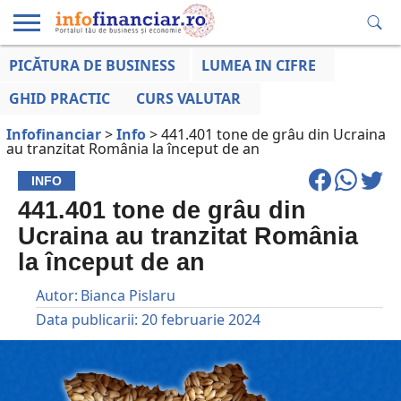
PICĂTURA DE BUSINESS
LUMEA IN CIFRE
EDUCAȚIE
ESENTIAL
INFO
LUMEA
OPINII
VOCILE
FINANCIARĂ
LA ZI
AFACERILOR
GHID PRACTIC
CURS VALUTAR
Infofinanciar
>
Info
>
441.401 tone de grâu din Ucraina
au tranzitat România la început de an
INFO
441.401 tone de grâu din
Ucraina au tranzitat România
la început de an
Autor:
Bianca Pislaru
Data publicarii:
20 februarie 2024