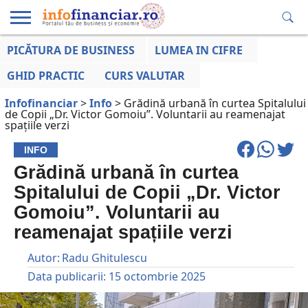
PICĂTURA DE BUSINESS
LUMEA IN CIFRE
EDUCAȚIE
ESENTIAL
INFO
LUMEA
OPINII
VOCILE
FINANCIARĂ
LA ZI
AFACERILOR
GHID PRACTIC
CURS VALUTAR
Infofinanciar
>
Info
>
Grădină urbană în curtea Spitalului
de Copii „Dr. Victor Gomoiu”. Voluntarii au reamenajat
spațiile verzi
INFO
Grădină urbană în curtea
Spitalului de Copii „Dr. Victor
Gomoiu”. Voluntarii au
reamenajat spațiile verzi
Autor:
Radu Ghitulescu
Data publicarii:
15 octombrie 2025