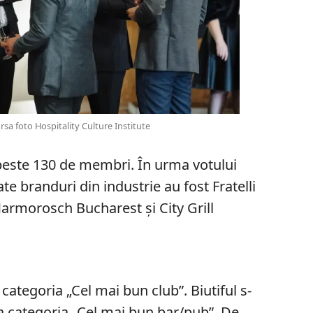
sa foto Hospitality Culture Institute
t peste 130 de membri. În urma votului
te branduri din industrie au fost Fratelli
armorosch Bucharest și City Grill
la categoria „Cel mai bun club”. Biutiful s-
 la categoria „Cel mai bun bar/pub”. De