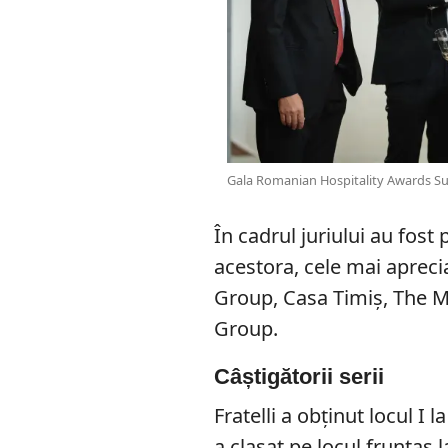
Gala Romanian Hospitality Awards Sur
În cadrul juriului au fos
acestora, cele mai aprecia
Group, Casa Timiș, The M
Group.
Câștigătorii serii
Fratelli a obținut locul I 
a clasat pe locul fruntaș