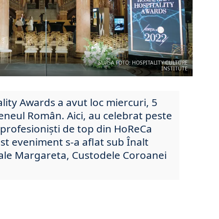
SURSA FOTO: HOSPITALITY CULTURE
INSTITUTE
ity Awards a avut loc miercuri, 5
eneul Român. Aici, au celebrat peste
 profesioniști de top din HoReCa
st eveniment s-a aflat sub Înalt
Sale Margareta, Custodele Coroanei