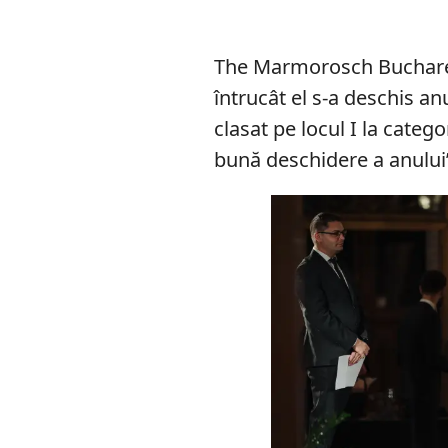
The Marmorosch Buchare
întrucât el s-a deschis an
clasat pe locul I la categ
bună deschidere a anului