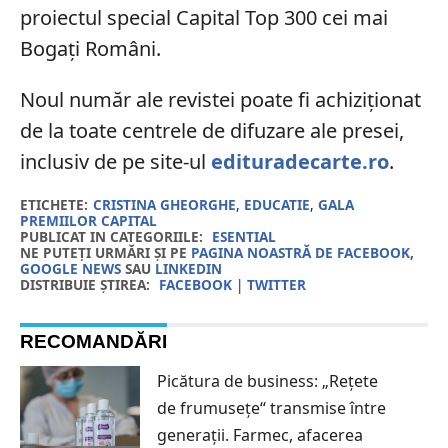
proiectul special Capital Top 300 cei mai
Bogați Români.
Noul număr ale revistei poate fi achiziționat
de la toate centrele de difuzare ale presei,
inclusiv de pe site-ul
edituradecarte.ro
.
ETICHETE:
CRISTINA GHEORGHE
,
EDUCATIE
,
GALA
PREMIILOR CAPITAL
PUBLICAT IN CATEGORIILE:
ESENTIAL
NE PUTEȚI URMĂRI ȘI PE
PAGINA NOASTRĂ DE FACEBOOK
,
GOOGLE NEWS
SAU
LINKEDIN
DISTRIBUIE ȘTIREA:
FACEBOOK
|
TWITTER
RECOMANDĂRI
Picătura de business: „Rețete
de frumusețe“ transmise între
generații. Farmec, afacerea