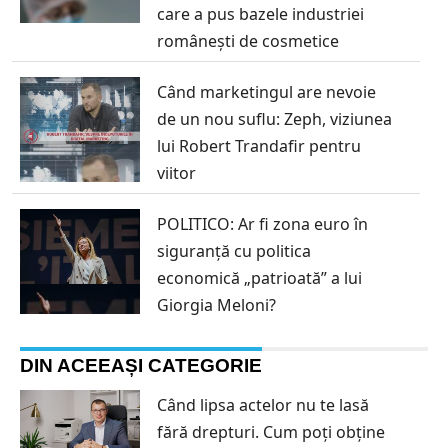
care a pus bazele industriei
românești de cosmetice
Când marketingul are nevoie
de un nou suflu: Zeph, viziunea
lui Robert Trandafir pentru
viitor
POLITICO: Ar fi zona euro în
siguranță cu politica
economică „patrioată” a lui
Giorgia Meloni?
DIN ACEEAȘI CATEGORIE
Când lipsa actelor nu te lasă
fără drepturi. Cum poți obține