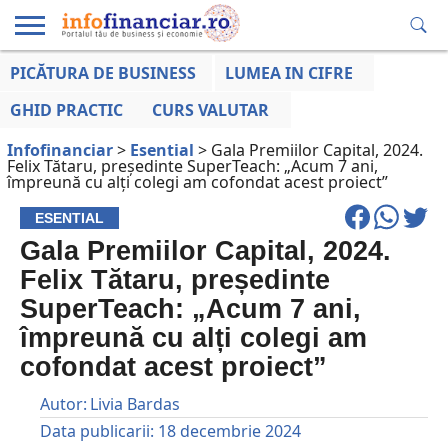
PICĂTURA DE BUSINESS
LUMEA IN CIFRE
EDUCAȚIE
ESENTIAL
INFO
LUMEA
OPINII
VOCILE
FINANCIARĂ
LA ZI
AFACERILOR
GHID PRACTIC
CURS VALUTAR
Infofinanciar
>
Esential
>
Gala Premiilor Capital, 2024.
Felix Tătaru, președinte SuperTeach: „Acum 7 ani,
împreună cu alți colegi am cofondat acest proiect”
ESENTIAL
Gala Premiilor Capital, 2024.
Felix Tătaru, președinte
SuperTeach: „Acum 7 ani,
împreună cu alți colegi am
cofondat acest proiect”
Autor:
Livia Bardas
Data publicarii:
18 decembrie 2024