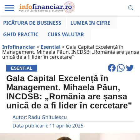
PICĂTURA DE BUSINESS
LUMEA IN CIFRE
EDUCAȚIE
ESENTIAL
INFO
LUMEA
OPINII
VOCILE
FINANCIARĂ
LA ZI
AFACERILOR
GHID PRACTIC
CURS VALUTAR
Infofinanciar
>
Esential
>
Gala Capital Excelență în
Management. Mihaela Păun, INCDSB: „România are șansa
unică de a fi lider în cercetare”
ESENTIAL
Gala Capital Excelență în
Management. Mihaela Păun,
INCDSB: „România are șansa
unică de a fi lider în cercetare”
Autor:
Radu Ghitulescu
Data publicarii:
11 aprilie 2025