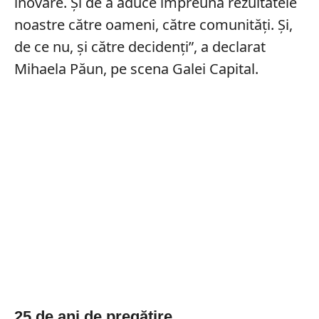
inovare. Și de a aduce împreună rezultatele
noastre către oameni, către comunități. Și,
de ce nu, și către decidenți”, a declarat
Mihaela Păun, pe scena Galei Capital.
25 de ani de pregătire