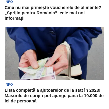
INFO
Cine nu mai primește voucherele de alimente?
„Sprijin pentru România”, cele mai noi
informații
Odată la două luni, cardurile sociale „Sprijin
pentru România” sunt încărcate cu suma de 250
de...
INFO
Lista completă a ajutoarelor de la stat în 2023!
Măsurile de sprijin pot ajunge până la 10.000 de
lei de persoană
Marcel Boloș, ministrul Investițiilor și Proiectelor