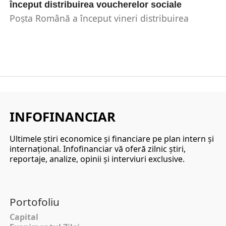
început distribuirea voucherelor sociale
Poșta Română a început vineri distribuirea
voucherelor sociale în cadrul programului
„Sprijin pentru România”. Primele loturi...
INFOFINANCIAR
Ultimele ştiri economice şi financiare pe plan intern şi
internaţional. Infofinanciar vă oferă zilnic ştiri,
reportaje, analize, opinii şi interviuri exclusive.
Portofoliu
Capital