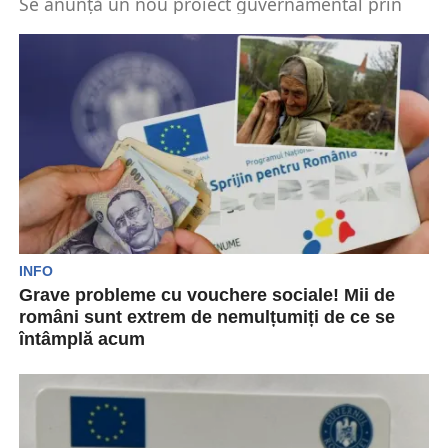
Se anunță un nou proiect guvernamental prin
care statul român să ofere noi vouchere sociale
către...
INFO
Grave probleme cu vouchere sociale! Mii de
români sunt extrem de nemulțumiți de ce se
întâmplă acum
Voucherele sociale de la stat se pare că ridică
iarăși foarte mari probleme. Din nou, românii...