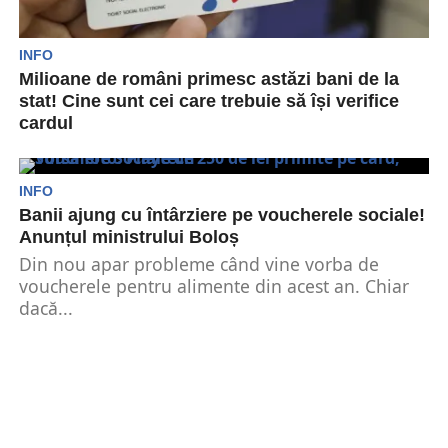
INFO
Milioane de români primesc astăzi bani de la
stat! Cine sunt cei care trebuie să își verifice
cardul
Românii înscriși în listele proiectului „Sprijin
pentru România” vor primi încă 250 de lei
începând cu...
INFO
Banii ajung cu întârziere pe voucherele sociale!
Anunțul ministrului Boloș
Din nou apar probleme când vine vorba de
voucherele pentru alimente din acest an. Chiar
dacă...