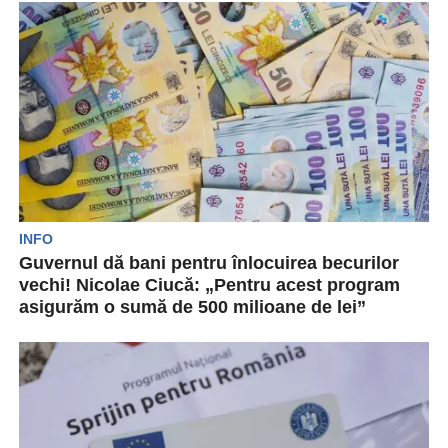
Europene, a prezentat recent pachetul de măsuri
de ajutor conceput...
INFO
Guvernul dă bani pentru înlocuirea becurilor
vechi! Nicolae Ciucă: „Pentru acest program
asigurăm o sumă de 500 milioane de lei”
Nicolae Ciucă, primul om din Guvern, a anunțat
că factorii decizionali din Coaliția de Guvernare
au...