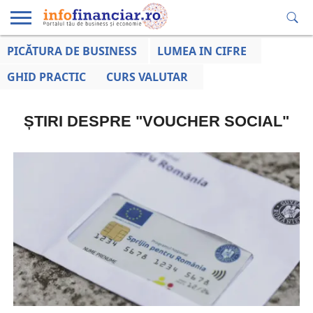
PICĂTURA DE BUSINESS
LUMEA IN CIFRE
EDUCAȚIE
ESENTIAL
INFO
LUMEA
OPINII
VOCILE
FINANCIARĂ
LA ZI
AFACERILOR
GHID PRACTIC
CURS VALUTAR
ȘTIRI DESPRE "VOUCHER SOCIAL"