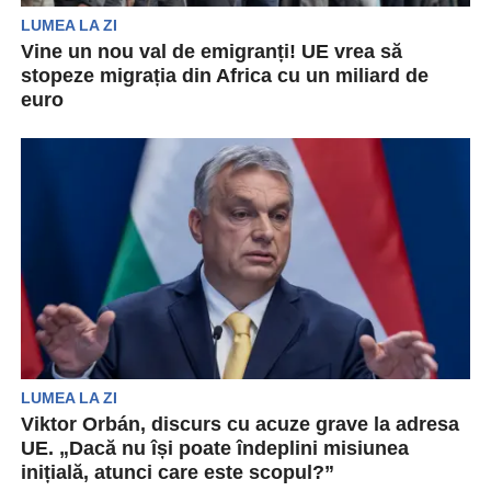
LUMEA LA ZI
Vine un nou val de emigranți! UE vrea să
stopeze migrația din Africa cu un miliard de
euro
Reprezentații Uniunii Europene au declarat că ar
putea împrumuta Tunisia cu peste 1 miliard de
euro...
LUMEA LA ZI
Viktor Orbán, discurs cu acuze grave la adresa
UE. „Dacă nu își poate îndeplini misiunea
inițială, atunci care este scopul?”