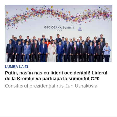
Premierul Ungariei, Viktor Orbán, a spus că
performanța orașului Veszprém arată că, atunci
când birocrații de...
LUMEA LA ZI
Putin, nas în nas cu liderii occidentali! Liderul
de la Kremlin va participa la summitul G20
Consilierul prezidențial rus, Iuri Ushakov a
declarat că Vladimir Putin ar putea participa la
summitul G20...