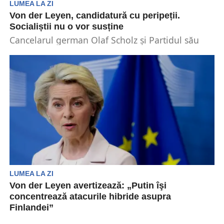
LUMEA LA ZI
Von der Leyen, candidatură cu peripeții.
Socialiștii nu o vor susține
Cancelarul german Olaf Scholz și Partidul său
social-democrat ar putea ataca un al doilea
mandat al...
LUMEA LA ZI
Von der Leyen avertizează: „Putin îşi
concentrează atacurile hibride asupra
Finlandei”
Șefa UE, Ursula von der Leyen, a declarat vineri