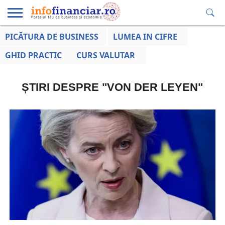
PICĂTURA DE BUSINESS
LUMEA IN CIFRE
EDUCAȚIE
ESENTIAL
INFO
LUMEA
OPINII
VOCILE
FINANCIARĂ
LA ZI
AFACERILOR
GHID PRACTIC
CURS VALUTAR
ȘTIRI DESPRE "VON DER LEYEN"