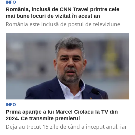
INFO
România, inclusă de CNN Travel printre cele
mai bune locuri de vizitat în acest an
România este inclusă de postul de televiziune
CNN Travel printre cele mai bune locuri de
vizitat...
INFO
Prima apariție a lui Marcel Ciolacu la TV din
2024. Ce transmite premierul
Deja au trecut 15 zile de când a început anul, iar
premierul Marcel Ciolacu nu a...