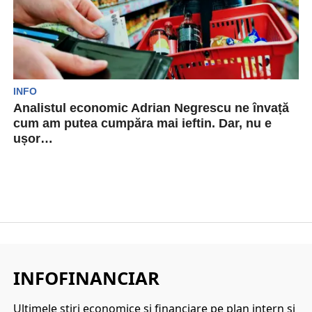
INFO
Analistul economic Adrian Negrescu ne învață
cum am putea cumpăra mai ieftin. Dar, nu e
ușor…
Evident, de când inflația danțuiește pe
portofelele noastre, scoatem din buzuna din ce
în ce mai...
INFOFINANCIAR
Ultimele ştiri economice şi financiare pe plan intern şi