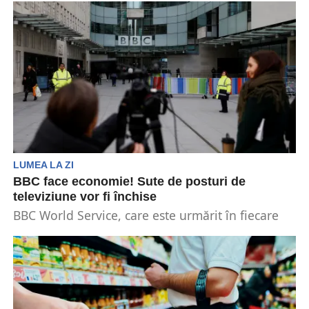
LUMEA LA ZI
BBC face economie! Sute de posturi de
televiziune vor fi închise
BBC World Service, care este urmărit în fiecare
săptămână de 365 de milioane de telespectatori,
va...