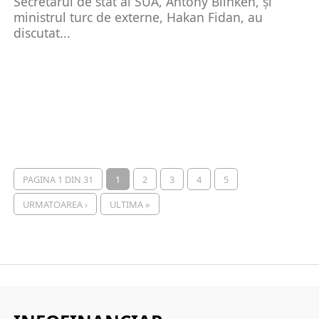
Secretarul de stat al SUA, Antony Blinken, și
ministrul turc de externe, Hakan Fidan, au
discutat...
PAGINA 1 DIN 31
1
2
3
4
5
URMATOAREA ›
ULTIMA »