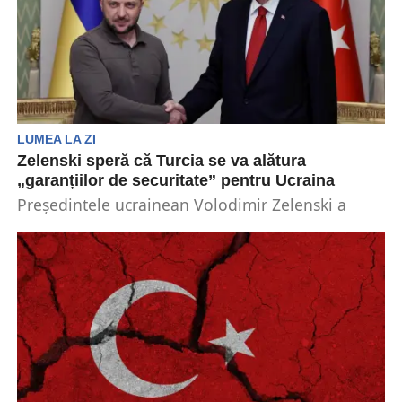
LUMEA LA ZI
Zelenski speră că Turcia se va alătura
„garanțiilor de securitate” pentru Ucraina
Președintele ucrainean Volodimir Zelenski a
indicat Turcia printre țările de la care Ucraina
speră să primească...