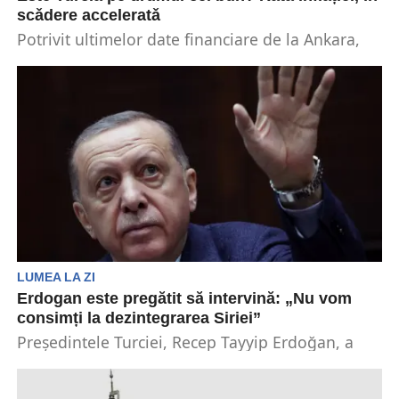
scǎdere acceleratǎ
Potrivit ultimelor date financiare de la Ankara,
rata anuală a inflaţiei din Turcia a ajuns sǎ...
LUMEA LA ZI
Erdogan este pregătit să intervină: „Nu vom
consimți la dezintegrarea Siriei”
Președintele Turciei, Recep Tayyip Erdoğan, a
declarat luni că Turcia este pregătită să intervină
dacă Siria...