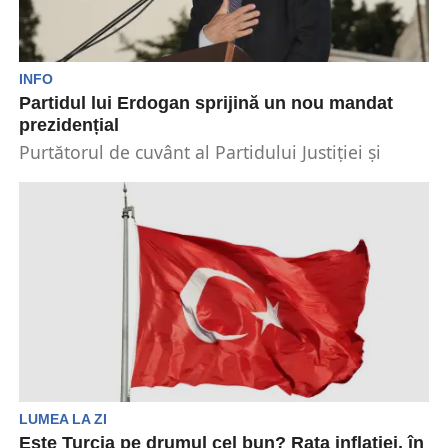
INFO
Partidul lui Erdogan sprijină un nou mandat
prezidențial
Purtătorul de cuvânt al Partidului Justiției și
Dezvoltării (AK), al președintelui turc Recep
Tayyip Erdogan, a...
LUMEA LA ZI
Este Turcia pe drumul cel bun? Rata inflației, în