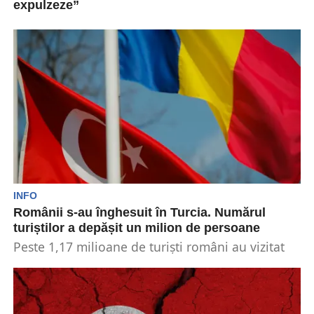
expulzeze”
Președintele Turciei, Recep Tayyip Erdogan, a
respins categoric planul propus de Donald
Trump privind expulzarea palestinienilor...
INFO
Românii s-au înghesuit în Turcia. Numărul
turiștilor a depășit un milion de persoane
Peste 1,17 milioane de turiști români au vizitat
Turcia anul trecut, potrivit datelor transmise de
Ministerului...