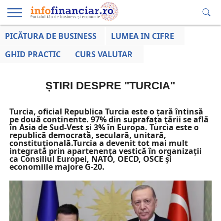
PICĂTURA DE BUSINESS
LUMEA IN CIFRE
EDUCAȚIE
ESENTIAL
INFO
LUMEA
OPINII
VOCILE
FINANCIARĂ
LA ZI
AFACERILOR
GHID PRACTIC
CURS VALUTAR
ȘTIRI DESPRE "TURCIA"
Turcia, oficial Republica Turcia este o țară întinsă
pe două continente. 97% din suprafața țării se află
în Asia de Sud-Vest și 3% în Europa. Turcia este o
republică democrată, seculară, unitară,
constituțională.Turcia a devenit tot mai mult
integrată prin apartenența vestică în organizații
ca Consiliul Europei, NATO, OECD, OSCE și
economiile majore G-20.