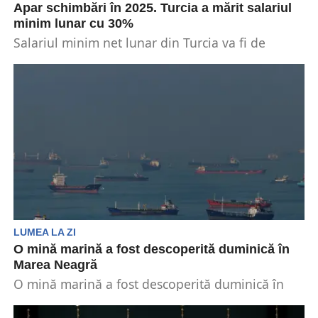
Apar schimbări în 2025. Turcia a mărit salariul
minim lunar cu 30%
Salariul minim net lunar din Turcia va fi de
22.104 lire turcești (630,36 de dolari) în...
LUMEA LA ZI
O mină marină a fost descoperită duminică în
Marea Neagră
O mină marină a fost descoperită duminică în
Marea Neagră, în apropiere de coasta Turciei,
la...