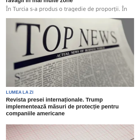
ravagii în mai multe zone
În Turcia s-a produs o tragedie de proporții. În
urma unui cutremur devastator cinci oameni și-
au...
LUMEA LA ZI
Revista presei internaționale. Trump
implementează măsuri de protecție pentru
companiile americane
Donald Trump a oferit companiilor
internaționale „printre cele mai mici impozite din
orice națiune”. Regulile se...