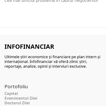
Cea mai dificilă problemă în cadrul negocierilor
pe tema schimbărilor climatice de la COP29, care
a...
INFOFINANCIAR
Ultimele ştiri economice şi financiare pe plan intern şi
internaţional. Infofinanciar vă oferă zilnic ştiri,
reportaje, analize, opinii şi interviuri exclusive.
Portofoliu
Capital
Evenimentul Zilei
Doctorul Zilei