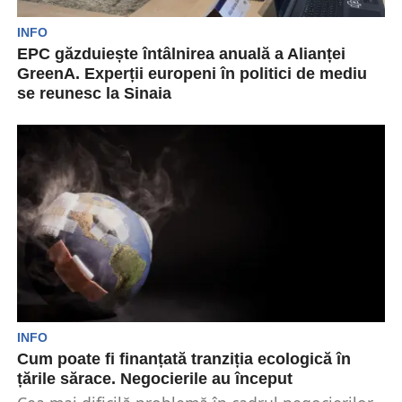
INFO
EPC găzduiește întâlnirea anuală a Alianței
GreenA. Experții europeni în politici de mediu
se reunesc la Sinaia
Alianța GreenA, rețeaua europeană care
reunește experți în politici de mediu, organizații
de cercetare și companii...
INFO
Cum poate fi finanțată tranziția ecologică în
țările sărace. Negocierile au început