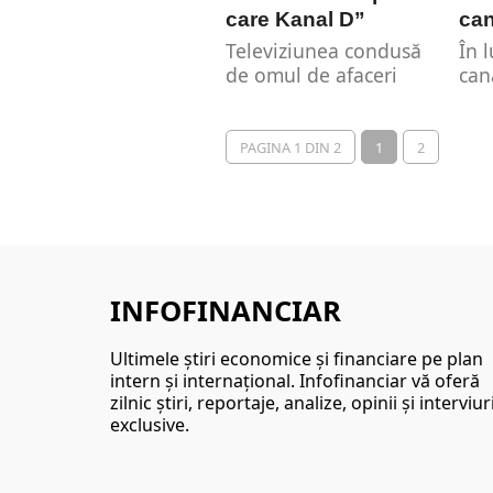
care Kanal D”
can
Televiziunea condusă
În 
de omul de afaceri
cana
Ugur Yesil este de cele
Rom
mai multe ori pe cele...
fru
rom
PAGINA 1 DIN 2
1
2
inf
INFOFINANCIAR
Ultimele ştiri economice şi financiare pe plan
intern şi internaţional. Infofinanciar vă oferă
zilnic ştiri, reportaje, analize, opinii şi interviur
exclusive.