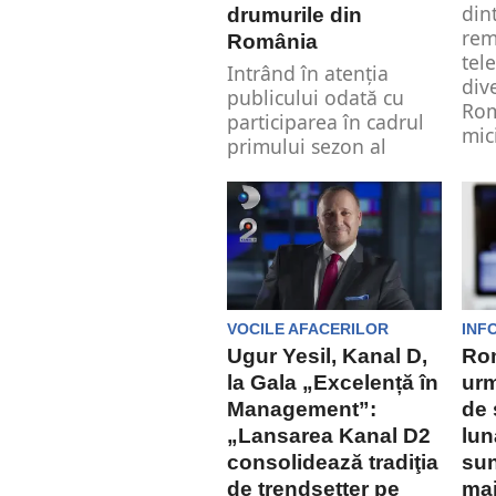
din
drumurile din
rem
România
tel
Intrând în atenţia
div
publicului odată cu
Rom
participarea în cadrul
mici
primului sezon al
emisiunii „Bravo, ai
stil”,...
VOCILE AFACERILOR
INF
Ugur Yesil, Kanal D,
Rom
la Gala „Excelență în
urm
Management”:
de 
„Lansarea Kanal D2
lun
consolidează tradiţia
sun
de trendsetter pe
mai