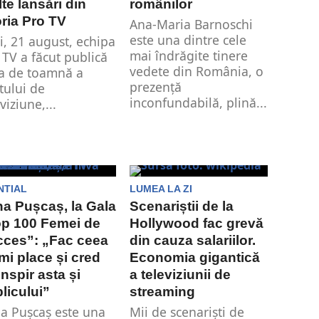
te lansări din
românilor
oria Pro TV
Ana-Maria Barnoschi
este una dintre cele
i, 21 august, echipa
mai îndrăgite tinere
 TV a făcut publică
vedete din România, o
la de toamnă a
prezență
tului de
inconfundabilă, plină...
viziune,...
NTIAL
LUMEA LA ZI
na Pușcaș, la Gala
Scenariștii de la
p 100 Femei de
Hollywood fac grevă
ces”: „Fac ceea
din cauza salariilor.
mi place și cred
Economia gigantică
inspir asta și
a televiziunii de
licului”
streaming
na Pușcaș este una
Mii de scenariști de