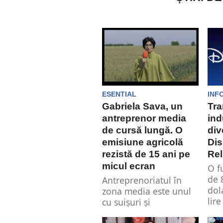
ESENTIAL
INF
Gabriela Sava, un
Tra
antreprenor media
ind
de cursă lungă. O
div
emisiune agricolă
Dis
rezistă de 15 ani pe
Rel
micul ecran
O f
de 
Antreprenoriatul în
dol
zona media este unul
lire
cu suișuri și
Dis
coborâșuri. Firmele