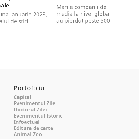
ale
Marile companii de
media la nivel global
luna ianuarie 2023,
au pierdut peste 500
lul de știri
de miliarde de dolari
ânia TV a fost în
din...
ntea televiziunilor
ânești
ormative....
Portofoliu
Capital
Evenimentul Zilei
Doctorul Zilei
i
Evenimentul Istoric
Infoactual
Editura de carte
Animal Zoo