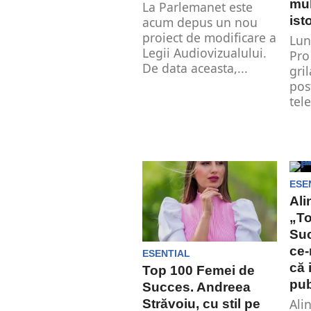
mul
La Parlemanet este
ist
acum depus un nou
proiect de modificare a
Lun
Legii Audiovizualului.
Pro
De data aceasta,...
gri
pos
tele
ESE
Ali
„To
Suc
ce-
ESENTIAL
că 
Top 100 Femei de
pub
Succes. Andreea
Ali
Străvoiu, cu stil pe