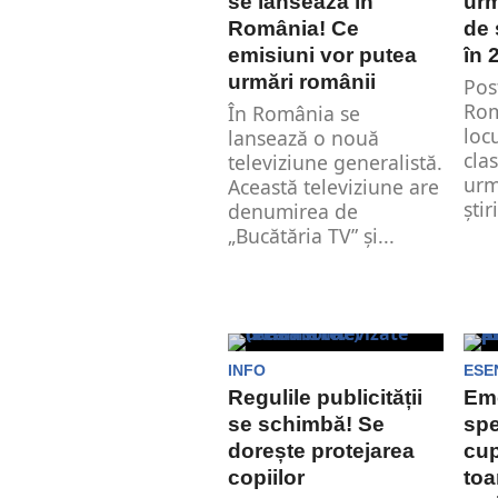
se lansează în
urm
România! Ce
de 
emisiuni vor putea
în 
urmări românii
Pos
Rom
În România se
loc
lansează o nouă
cla
televiziune generalistă.
urm
Această televiziune are
știri
denumirea de
„Bucătăria TV” și...
INFO
ESE
Regulile publicității
Emo
se schimbă! Se
spe
dorește protejarea
cup
copiilor
toa