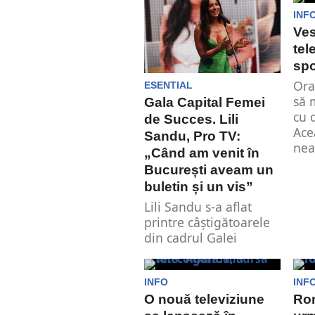
apar, dispar, reînvie
sub alte...
INF
Ves
tel
spo
Ora
ESENTIAL
să 
Gala Capital Femei
cu 
de Succes. Lili
Ace
Sandu, Pro TV:
nea
„Când am venit în
București aveam un
buletin și un vis”
Lili Sandu s-a aflat
printre câștigătoarele
din cadrul Galei
Capital Femei de
Succes. Evenimentul a
reunit...
INFO
INF
O nouă televiziune
Rom