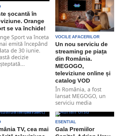
O
te șocantă în
eviziune. Orange
rt se va închide!
nge Sport va înceta
VOCILE AFACERILOR
mai emită începând
Un nou serviciu de
data de 30 iunie.
streaming pe piața
astă decizie
din România.
șteptată...
MEGOGO,
televiziune online și
catalog VOD
În România, a fost
lansat MEGOGO, un
serviciu media
internațional dedicat
întregii familii, cu o
prezență...
O
ESENTIAL
ânia TV, cea mai
Gala Premiilor