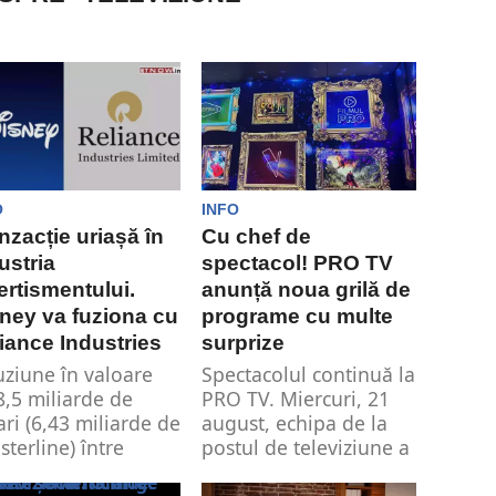
O
INFO
nzacție uriașă în
Cu chef de
ustria
spectacol! PRO TV
ertismentului.
anunță noua grilă de
ney va fuziona cu
programe cu multe
iance Industries
surprize
uziune în valoare
Spectacolul continuă la
8,5 miliarde de
PRO TV. Miercuri, 21
ari (6,43 miliarde de
august, echipa de la
 sterline) între
postul de televiziune a
ney...
anunțat...