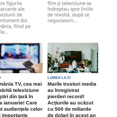
tre figurile
film și televiziune se
arcante ale
îndreptau spre liniile
eviziunii de
de revoltă, după ce
ertisment din
negociatorii...
ânia, fiind pe
le...
O
LUMEA LA ZI
ânia TV, cea mai
Marile trusturi media
ărită televiziune
au înregistrat
știri din țară în
pierderi record!
a ianuarie! Care
Acțiunile au scăzut
t audiențele celor
cu 500 de miliarde
 importante
de dolari în acest an