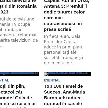
ărită televiziune
Capital. Adrian Ursu,
știri din România
Antena 3: Premiul îl
2023
dedic tuturor celor
care mai
tul de televiziune
supraviețuiesc în
ânia TV ocupă
ul fruntaș în
presa scrisă
samentul celor mai
În fiecare an, Gala
ărite televiziuni de
Premiilor Capital
...
aduce în prim-plan
personalități ale
societății românești
din mediul de...
NTIAL
ESENTIAL
ții din plin,
Top 100 Femei de
ctacol cât
Succes. Ana-Maria
rinde! Grila de
Barnoschi aduce
mnă cu cele mai
norocul în casele