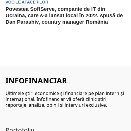
VOCILE AFACERILOR
Povestea SoftServe, companie de IT din
Ucraina, care s-a lansat local în 2022, spusă de
Dan Parashiv, country manager România
Compania de IT cu origini ucrainene, SoftServe,
a anunțat în luna mai că urmează să-și
deschidă...
INFOFINANCIAR
Ultimele ştiri economice şi financiare pe plan intern şi
internaţional. Infofinanciar vă oferă zilnic ştiri,
reportaje, analize, opinii şi interviuri exclusive.
Portofoliu