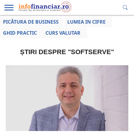
PICĂTURA DE BUSINESS
LUMEA IN CIFRE
EDUCAȚIE
ESENTIAL
INFO
LUMEA
OPINII
VOCILE
FINANCIARĂ
LA ZI
AFACERILOR
GHID PRACTIC
CURS VALUTAR
ȘTIRI DESPRE "SOFTSERVE"