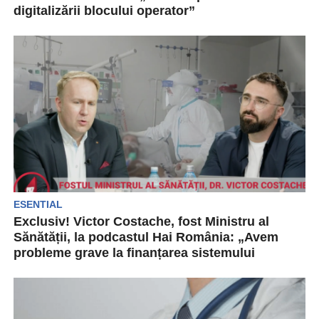
digitalizării blocului operator”
Compania Karl Storz România s-a numărat
printre companiile private din industria medicală
evidențiate în cadrul Galei...
ESENTIAL
Exclusiv! Victor Costache, fost Ministru al
Sănătății, la podcastul Hai România: „Avem
probleme grave la finanțarea sistemului
medical”
În cadrul podcastului difuzat astăzi pe canalul de
YouTube, Hai România, Ionuț Cristache l-a avut