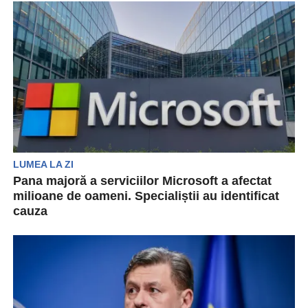
strâng...
LUMEA LA ZI
Pana majoră a serviciilor Microsoft a afectat
milioane de oameni. Specialiștii au identificat
cauza
O pană globală a sistemelor informatice a blocat
activitatea zeci de mii de companii care
folosesc...