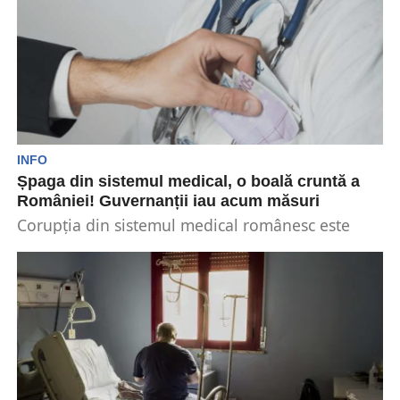
invitat...
INFO
Șpaga din sistemul medical, o boală cruntă a
României! Guvernanții iau acum măsuri
Corupția din sistemul medical românesc este
încă o afecțiune gravă de care suferă țara
noastră. Foarte...