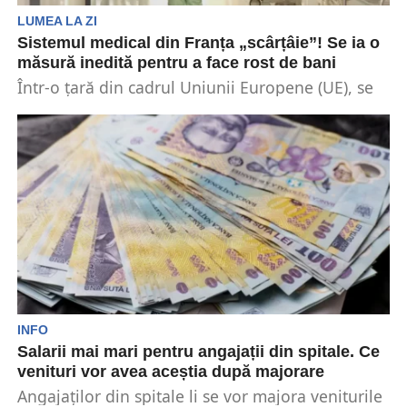
LUMEA LA ZI
Sistemul medical din Franța „scârțâie”! Se ia o
măsură inedită pentru a face rost de bani
Într-o țară din cadrul Uniunii Europene (UE), se
va aplica o amendă în valoare de 5...
INFO
Salarii mai mari pentru angajații din spitale. Ce
venituri vor avea aceștia după majorare
Angajaților din spitale li se vor majora veniturile