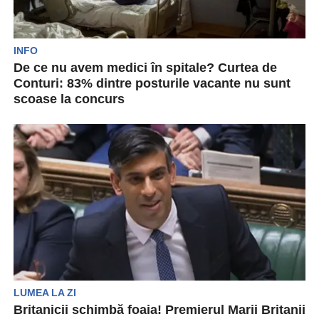
INFO
De ce nu avem medici în spitale? Curtea de
Conturi: 83% dintre posturile vacante nu sunt
scoase la concurs
Într-o țară care se confruntă cu probleme când
vine vorba despre resursa umană din sistemul
de...
LUMEA LA ZI
Britanicii schimbă foaia! Premierul Marii Britanii