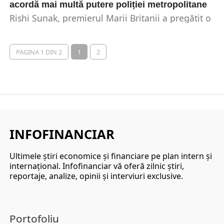
acordă mai multă putere poliției metropolitane
Rishi Sunak, premierul Marii Britanii a pregătit o
serie de noi măsuri de gestionare a protestelor,...
PAGINA 1 DIN 2
1
2
INFOFINANCIAR
Ultimele ştiri economice şi financiare pe plan intern şi
internaţional. Infofinanciar vă oferă zilnic ştiri,
reportaje, analize, opinii şi interviuri exclusive.
Portofoliu