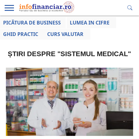
PICĂTURA DE BUSINESS
LUMEA IN CIFRE
EDUCAȚIE
ESENTIAL
INFO
LUMEA
OPINII
VOCILE
FINANCIARĂ
LA ZI
AFACERILOR
GHID PRACTIC
CURS VALUTAR
ȘTIRI DESPRE "SISTEMUL MEDICAL"