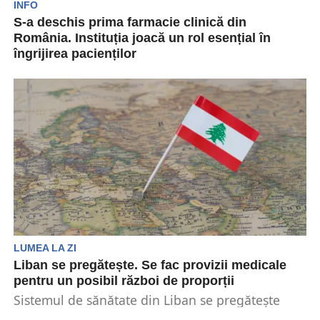
INFO
S-a deschis prima farmacie clinică din
România. Instituția joacă un rol esențial în
îngrijirea pacienților
Prima farmacie clinică din România a fost
deschisă în cadrul Institutului „Marius Nasta” din
București. Aceasta...
LUMEA LA ZI
Liban se pregătește. Se fac provizii medicale
pentru un posibil război de proporții
Sistemul de sănătate din Liban se pregătește
pentru un conflict de proporții cu Israelul. Se