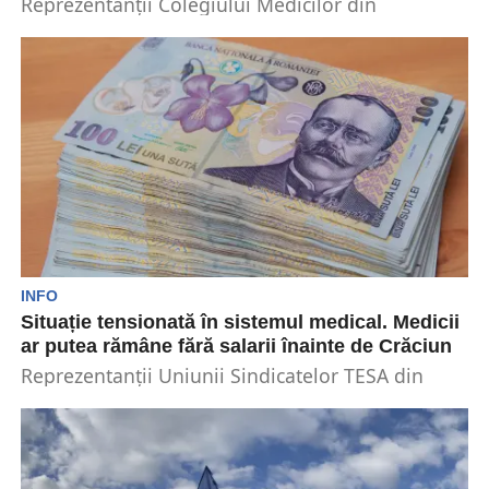
Reprezentanții Colegiului Medicilor din
Municipiul București trag un semnal de alarmă.
Aceștia transmit Guvernului că în...
INFO
Situație tensionată în sistemul medical. Medicii
ar putea rămâne fără salarii înainte de Crăciun
Reprezentanții Uniunii Sindicatelor TESA din
Sănătate susțin că ar putea să blocheze salariile
din spitale înaintea...