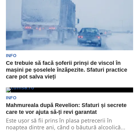
INFO
Ce trebuie să facă șoferii prinși de viscol în
mașini pe șoselele înzăpezite. Sfaturi practice
care pot salva vieți
Există o serie de sfaturi de bază pe care șoferii
din România trebuie să le cunoască...
INFO
Mahmureala după Revelion: Sfaturi și secrete
care te vor ajuta să-ți revi garantat
Este ușor să fii prins în plasa petrecerii în
noaptea dintre ani, când o băutură alcoolică...