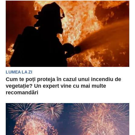
LUMEA LA ZI
Cum te poți proteja în cazul unui incendiu de
vegetație? Un expert vine cu mai multe
recomandări
Evacuarea unei zone afectate de incendii poate fi
înfricoșătoare. Însă experții spun că oamenii își
pot...