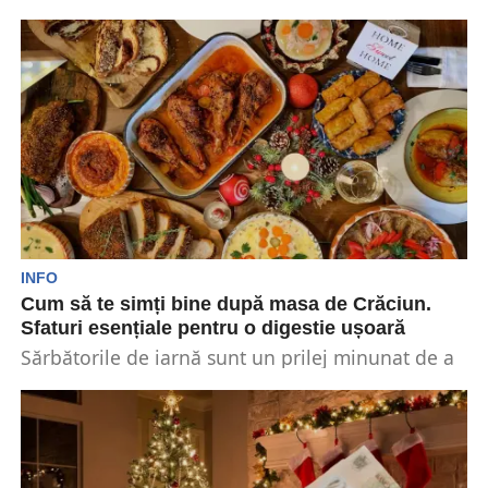
proaspăt cât mai mult timp? Nu,...
INFO
Cum să te simți bine după masa de Crăciun.
Sfaturi esențiale pentru o digestie ușoară
Sărbătorile de iarnă sunt un prilej minunat de a
petrece timp alături de familie și prieteni,...