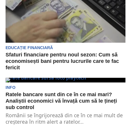
EDUCAȚIE FINANCIARĂ
Sfaturi financiare pentru noul sezon: Cum să
economisești bani pentru lucrurile care te fac
fericit
Odată ce vine primăvara și se încălzește vremea,
nu numai florile de ghiocei înfloresc, ci și...
INFO
Ratele bancare sunt din ce în ce mai mari?
Analiștii economici vă învață cum să le țineți
sub control
Românii se îngrijorează din ce în ce mai mult de
creșterea în ritm alert a ratelor...