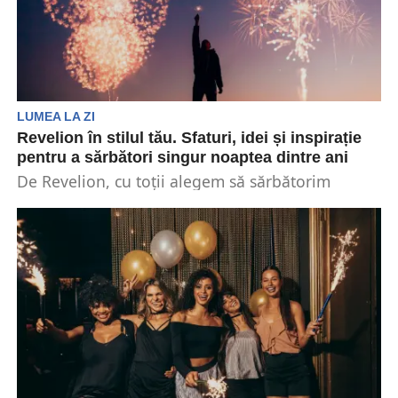
LUMEA LA ZI
Revelion în stilul tău. Sfaturi, idei și inspirație
pentru a sărbători singur noaptea dintre ani
De Revelion, cu toții alegem să sărbătorim
intrarea în noul an, sperând că va fi unul...