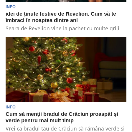
INFO
idei de ținute festive de Revelion. Cum să te
îmbraci în noaptea dintre ani
Seara de Revelion vine la pachet cu multe griji.
Este timpul să vă finalizați planurile de...
INFO
Cum să menții bradul de Crăciun proaspăt și
verde pentru mai mult timp
Vrei ca bradul tău de Crăciun să rămână verde și