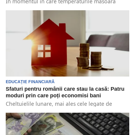
În momentul în care temperaturile măsoară
valori extreme, hidratarea este foarte importantă
pentru sănătatea noastră. Astfel,...
EDUCAȚIE FINANCIARĂ
Sfaturi pentru românii care stau la casă: Patru
moduri prin care poți economisi bani
Cheltuielile lunare, mai ales cele legate de
facturi, cum ar fi cele pentru electricitate, pot
avea...