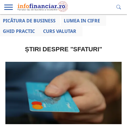
PICĂTURA DE BUSINESS
LUMEA IN CIFRE
EDUCAȚIE
ESENTIAL
INFO
LUMEA
OPINII
VOCILE
FINANCIARĂ
LA ZI
AFACERILOR
GHID PRACTIC
CURS VALUTAR
ȘTIRI DESPRE "SFATURI"