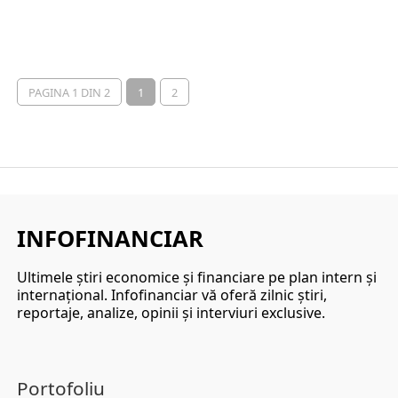
PAGINA 1 DIN 2
1
2
INFOFINANCIAR
Ultimele ştiri economice şi financiare pe plan intern şi
internaţional. Infofinanciar vă oferă zilnic ştiri,
reportaje, analize, opinii şi interviuri exclusive.
Portofoliu