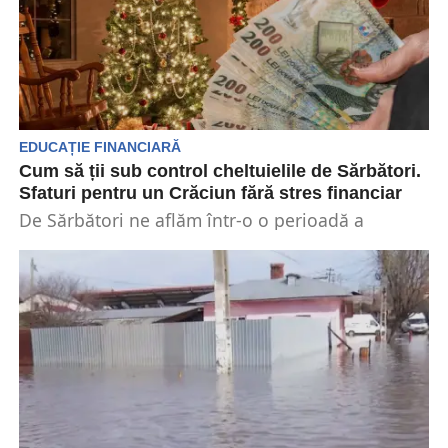
EDUCAȚIE FINANCIARĂ
Cum să ții sub control cheltuielile de Sărbători.
Sfaturi pentru un Crăciun fără stres financiar
De Sărbători ne aflăm într-o o perioadă a
bucuriei, dar și a cheltuielilor mari, care pot...