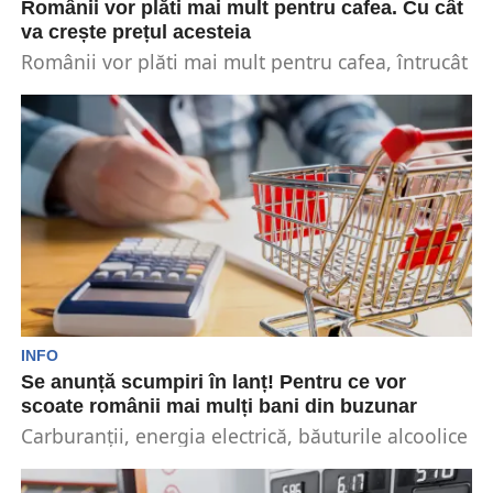
Românii vor plăti mai mult pentru cafea. Cu cât
va crește prețul acesteia
Românii vor plăti mai mult pentru cafea, întrucât
prețul acesteia va crește cu 30% în următoarele...
INFO
Se anunță scumpiri în lanț! Pentru ce vor
scoate românii mai mulți bani din buzunar
Carburanții, energia electrică, băuturile alcoolice
și țigările vor deveni mai scumpe în următorii
ani. Începând cu...