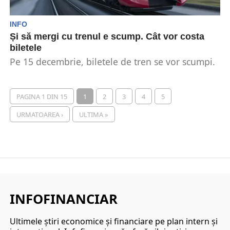
INFO
Și să mergi cu trenul e scump. Cât vor costa
biletele
Pe 15 decembrie, biletele de tren se vor scumpi.
Acestea vor înregistra o majorare a prețului...
PAGINA 1 DIN 15
1
2
3
4
5
URMATOAREA ›
ULTIMA »
INFOFINANCIAR
Ultimele ştiri economice şi financiare pe plan intern şi