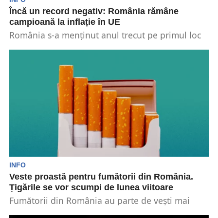
Încă un record negativ: România rămâne
campioană la inflație în UE
România s-a menținut anul trecut pe primul loc
în rândul statelor membre ale Uniunii Europene
la...
INFO
Veste proastă pentru fumătorii din România.
Țigările se vor scumpi de lunea viitoare
Fumătorii din România au parte de vești mai
puțin bune. Începând de lunea viitoare, țigările