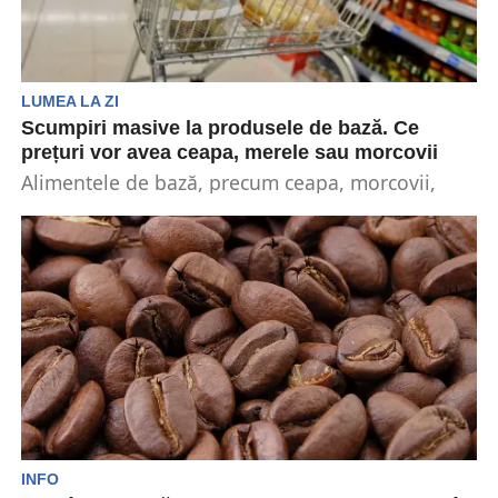
LUMEA LA ZI
Scumpiri masive la produsele de bază. Ce
prețuri vor avea ceapa, merele sau morcovii
Alimentele de bază, precum ceapa, morcovii,
merele sau uleiul se scumpesc în Spania cu 583%
de...
INFO