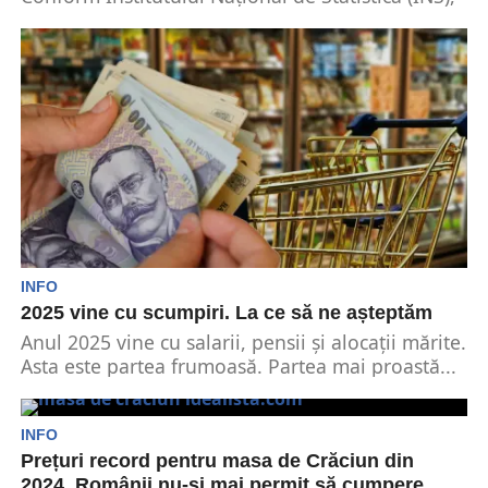
serviciile poștale și fructele proaspete se aflau în
topul scumpirilor...
INFO
2025 vine cu scumpiri. La ce să ne așteptăm
Anul 2025 vine cu salarii, pensii și alocații mărite.
Asta este partea frumoasă. Partea mai proastă...
INFO
Prețuri record pentru masa de Crăciun din
2024. Românii nu-și mai permit să cumpere