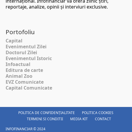
internaţional. Infofinanciar vă oferă zilnic ştiri,
reportaje, analize, opinii şi interviuri exclusive.
Portofoliu
Capital
Evenimentul Zilei
Doctorul Zilei
Evenimentul Istoric
Infoactual
Editura de carte
Animal Zoo
EVZ Comunicate
Capital Comunicate
POLITICA DE CONFIDENȚIALITATE
POLITICA COOKIES
TERMENI SI CONDITII
MEDIA KIT
CONTACT
INFOFINANCIAR © 2024