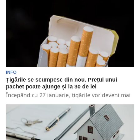
se...
INFO
Țigările se scumpesc din nou. Prețul unui
pachet poate ajunge și la 30 de lei
Începând cu 27 ianuarie, țigările vor deveni mai
scumpe. Așadar, românii vor plăti pentru un
pachet...