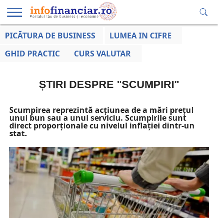
PICĂTURA DE BUSINESS
LUMEA IN CIFRE
EDUCAȚIE
ESENTIAL
INFO
LUMEA
OPINII
VOCILE
FINANCIARĂ
LA ZI
AFACERILOR
GHID PRACTIC
CURS VALUTAR
ȘTIRI DESPRE "SCUMPIRI"
Scumpirea reprezintă acțiunea de a mări prețul
unui bun sau a unui serviciu. Scumpirile sunt
direct proporționale cu nivelul inflației dintr-un
stat.