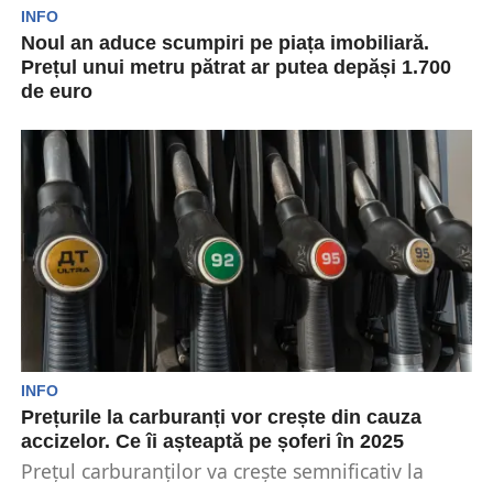
INFO
Noul an aduce scumpiri pe piața imobiliară.
Prețul unui metru pătrat ar putea depăși 1.700
de euro
Anul 2025 aduce scumpiri pe piața imobiliară.
Pentru acest început de an, specialiștii estimează
că prețul...
INFO
Prețurile la carburanți vor crește din cauza
accizelor. Ce îi așteaptă pe șoferi în 2025
Prețul carburanților va crește semnificativ la