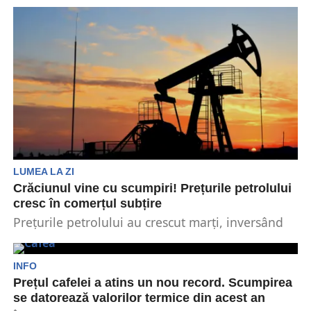
începutul anului 2025, ca urmare a majorării
accizelor. Benzina se...
LUMEA LA ZI
Crăciunul vine cu scumpiri! Prețurile petrolului
cresc în comerțul subțire
Prețurile petrolului au crescut marți, inversând
pierderile din sesiunea precedentă, susținute de
perspectivele ușor pozitive ale...
INFO
Prețul cafelei a atins un nou record. Scumpirea
se datorează valorilor termice din acest an