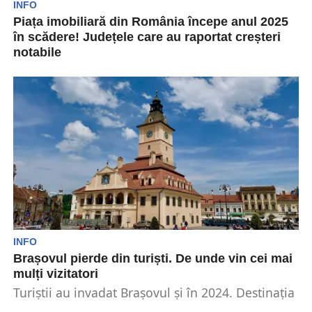
INFO
Piața imobiliară din România începe anul 2025
în scădere! Județele care au raportat creșteri
notabile
Începutul anului 2025 aduce o scădere a
activității pe piața imobiliară din România,
comparativ cu aceeași...
INFO
Brașovul pierde din turiști. De unde vin cei mai
mulți vizitatori
Turiștii au invadat Brașovul și în 2024. Destinația
era pe locul trei la nivel național în...