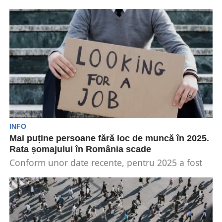
ridicata în România a scăzut în primele 11 luni...
INFO
Mai puține persoane fără loc de muncă în 2025.
Rata șomajului în România scade
Conform unor date recente, pentru 2025 a fost
estimată rata șomajului BIM (Biroul Internațional
al Muncii)...