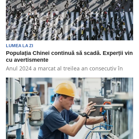
LUMEA LA ZI
Populația Chinei continuă să scadă. Experții vin
cu avertismente
Anul 2024 a marcat al treilea an consecutiv în
care populația Chinei s-a diminuat. Acest lucru
ridică...