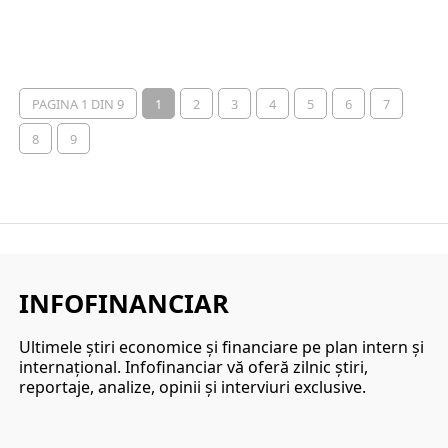
PAGINA 1 DIN 9
1
2
3
4
5
6
7
8
9
INFOFINANCIAR
Ultimele ştiri economice şi financiare pe plan intern şi
internaţional. Infofinanciar vă oferă zilnic ştiri,
reportaje, analize, opinii şi interviuri exclusive.