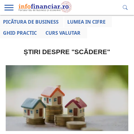
PICĂTURA DE BUSINESS
LUMEA IN CIFRE
EDUCAȚIE
ESENTIAL
INFO
LUMEA
OPINII
VOCILE
FINANCIARĂ
LA ZI
AFACERILOR
GHID PRACTIC
CURS VALUTAR
ȘTIRI DESPRE "SCĂDERE"