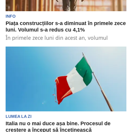
INFO
Piața construcțiilor s-a diminuat în primele zece
luni. Volumul s-a redus cu 4,1%
În primele zece luni din acest an, volumul
lucrărilor realizate în construcții a scăzut față
de...
LUMEA LA ZI
Italia nu o mai duce așa bine. Procesul de
creștere a început să încetinească