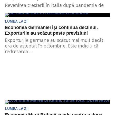
Revenirea creșterii în Italia după pandemia de
COVID-19 se stinge mult mai repede decât se
preconiza,...
LUMEA LA ZI
Economia Germaniei își continuă declinul.
Exporturile au scăzut peste previziuni
Exporturile germane au scăzut mai mult decât
era de așteptat în octombrie. Este indiciu că
redresarea...
LUMEA LA ZI
Economia Marii Britanii scade pentru a doua