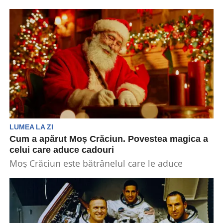
solidarității, iar voluntariatul în timpul
sărbătorilor poate adăuga...
LUMEA LA ZI
Cum a apărut Moș Crăciun. Povestea magica a
celui care aduce cadouri
Moș Crăciun este bătrânelul care le aduce
cadouri celor mici în Noaptea de Ajun. Însă,
care...