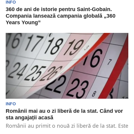
INFO
360 de ani de istorie pentru Saint-Gobain.
Compania lansează campania globală „360
Years Young”
Anul 2025 marchează 360 de ani de la înființarea
Saint-Gobain, o perioadă ce subliniază impactul
global...
INFO
Românii mai au o zi liberă de la stat. Când vor
sta angajații acasă
Românii au primit o nouă zi liberă de la stat. Este
vorba de cei ce lucrează...