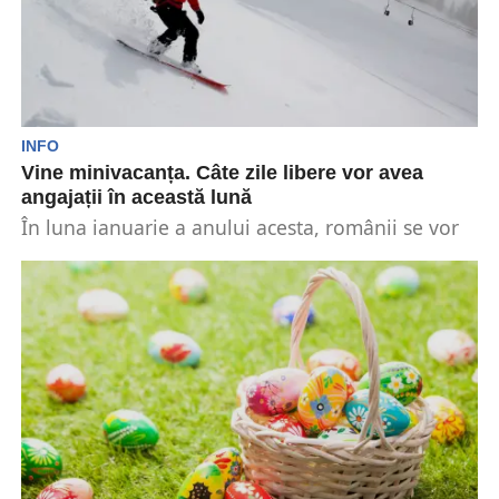
INFO
Vine minivacanța. Câte zile libere vor avea
angajații în această lună
În luna ianuarie a anului acesta, românii se vor
mai bucura de o zi liberă legală,...