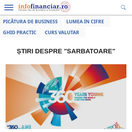
PICĂTURA DE BUSINESS
LUMEA IN CIFRE
EDUCAȚIE
ESENTIAL
INFO
LUMEA
OPINII
VOCILE
FINANCIARĂ
LA ZI
AFACERILOR
GHID PRACTIC
CURS VALUTAR
ȘTIRI DESPRE "SARBATOARE"