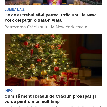
LUMEA LA ZI
De ce ar trebui să-ți petreci Crăciunul la New
York cel puțin o dată-n viață
Petrecerea Crăciunului la New York este o
experiență unică și magică, pe care fiecare
iubitor de...
INFO
Cum să menții bradul de Crăciun proaspăt și
verde pentru mai mult timp