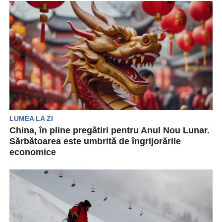
LUMEA LA ZI
China, în pline pregătiri pentru Anul Nou Lunar.
Sărbătoarea este umbrită de îngrijorările
economice
Vineri, călătorii s-au înghesuit în gări și
aeroporturi, strângând în brațe valize mari și
cadouri. Milioane...