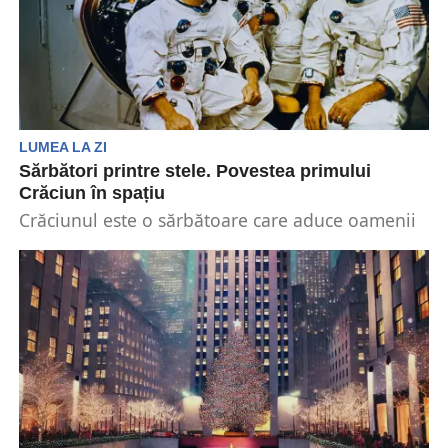
LUMEA LA ZI
Sărbători printre stele. Povestea primului
Crăciun în spațiu
Crăciunul este o sărbătoare care aduce oamenii
împreună, iar spiritul său a ajuns chiar și
dincolo...