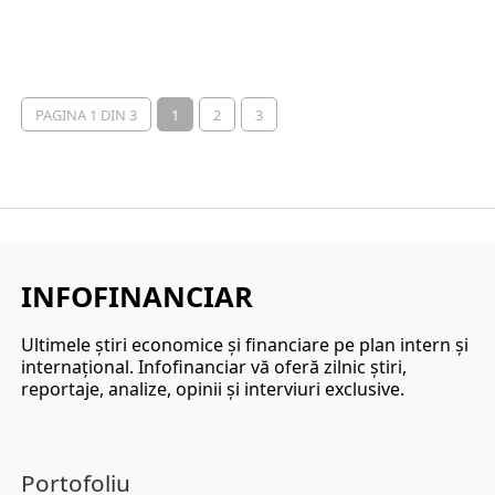
PAGINA 1 DIN 3
1
2
3
INFOFINANCIAR
Ultimele ştiri economice şi financiare pe plan intern şi
internaţional. Infofinanciar vă oferă zilnic ştiri,
reportaje, analize, opinii şi interviuri exclusive.
Portofoliu