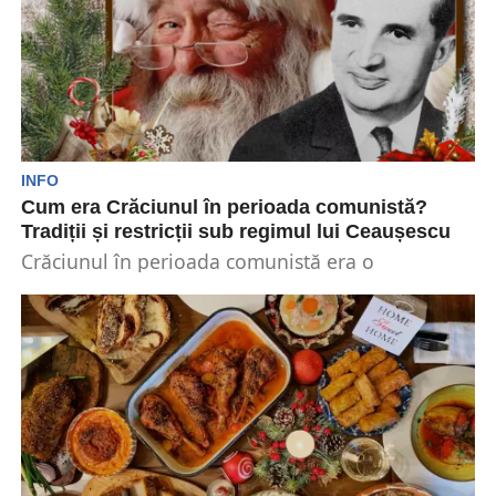
INFO
Cum era Crăciunul în perioada comunistă?
Tradiții și restricții sub regimul lui Ceaușescu
Crăciunul în perioada comunistă era o
sărbătoare diferită față de cea tradițională.
Regimul impunea restricții asupra...