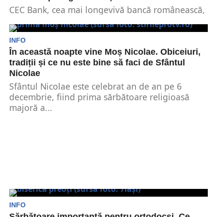
CEC Bank, cea mai longevivă bancă românească,
sărbătorește în 2024 160 de ani de existență. De-
a...
INFO
În această noapte vine Moș Nicolae. Obiceiuri,
tradiții și ce nu este bine să faci de Sfântul
Nicolae
Sfântul Nicolae este celebrat an de an pe 6
decembrie, fiind prima sărbătoare religioasă
majoră a...
INFO
Sărbătoare importantă pentru ortodocși. Ce