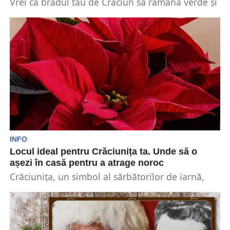
Vrei ca bradul tău de Crăciun să rămână verde și
proaspăt cât mai mult timp? Nu,...
INFO
Locul ideal pentru Crăciunița ta. Unde să o
așezi în casă pentru a atrage noroc
Crăciunița, un simbol al sărbătorilor de iarnă,
este o alegere populară pentru mulți români
înainte de...