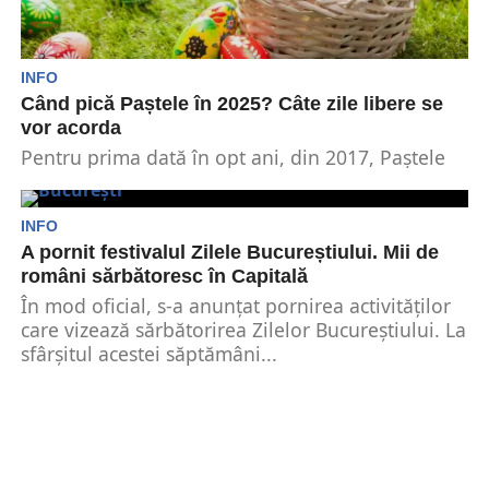
INFO
Când pică Paștele în 2025? Câte zile libere se
vor acorda
Pentru prima dată în opt ani, din 2017, Paștele
va fi celebrat deopotrivă de catolici și...
INFO
A pornit festivalul Zilele Bucureștiului. Mii de
români sărbătoresc în Capitală
În mod oficial, s-a anunțat pornirea activităților
care vizează sărbătorirea Zilelor Bucureștiului. La
sfârșitul acestei săptămâni...