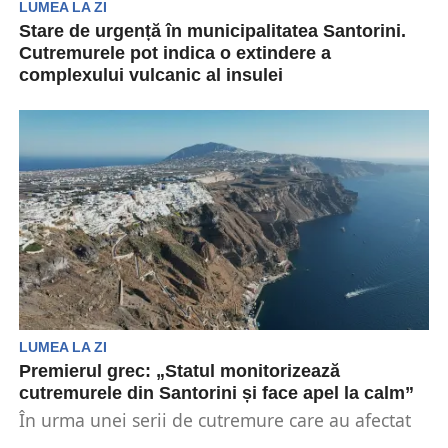
LUMEA LA ZI
Stare de urgență în municipalitatea Santorini.
Cutremurele pot indica o extindere a
complexului vulcanic al insulei
Renumitul seismolog Costas Synolakis a susținut
că seismele care zguduie Santorini pot indica
extinderea complexului vulcanic...
LUMEA LA ZI
Premierul grec: „Statul monitorizează
cutremurele din Santorini și face apel la calm”
În urma unei serii de cutremure care au afectat
insula Santorini, Grecia a declarat stare de...