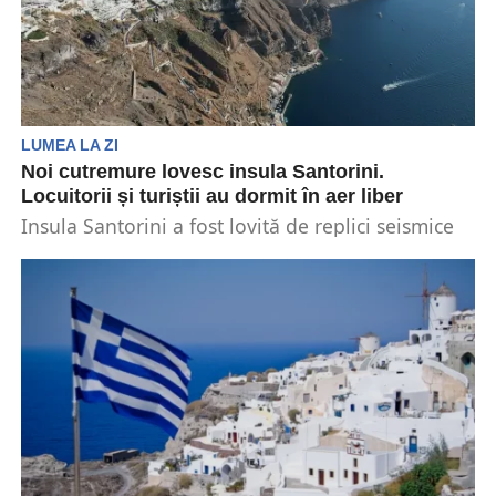
LUMEA LA ZI
Noi cutremure lovesc insula Santorini.
Locuitorii și turiștii au dormit în aer liber
Insula Santorini a fost lovită de replici seismice
în noaptea de duminică spre luni. Acest lucru...