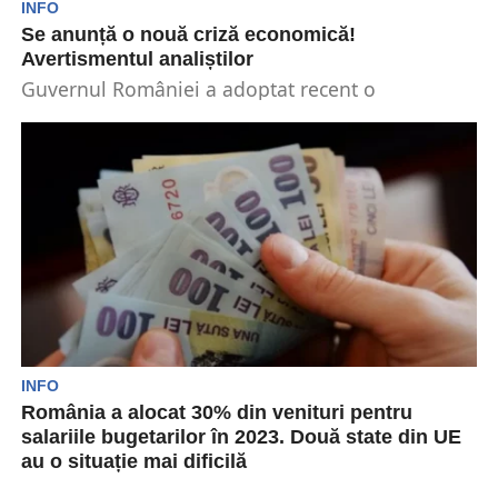
INFO
Se anunță o nouă criză economică!
Avertismentul analiștilor
Guvernul României a adoptat recent o
Ordonanță de Urgență. Aceasta prevede creșteri
salariale pentru anumite categorii...
INFO
România a alocat 30% din venituri pentru
salariile bugetarilor în 2023. Două state din UE
au o situație mai dificilă
În anul 2023, cheltuielile cu salariile bugetarilor