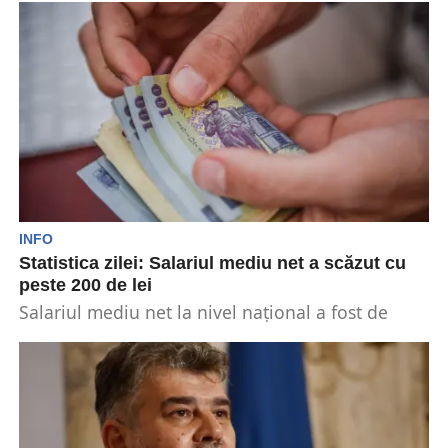
au stagnat în România. Acestea au rămas, totuși,
la...
INFO
Statistica zilei: Salariul mediu net a scăzut cu
peste 200 de lei
Salariul mediu net la nivel național a fost de
4859 lei în prima lună a acestui...