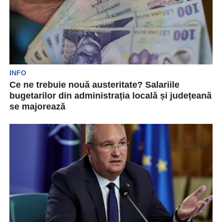
INFO
Ce ne trebuie nouă austeritate? Salariile
bugetarilor din administrația locală și județeană
se majorează
Se constată o creștere a salariilor bugetarilor din
administrația locală și județeană. Angajații
Primăriei Zalău și...