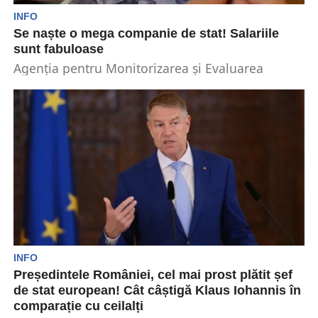
INFO
Se naște o mega companie de stat! Salariile
sunt fabuloase
Agenția pentru Monitorizarea şi Evaluarea
Performanțelor Întreprinderilor Publice (AMEPIP)
este super-agenția de control are ar urma...
INFO
Președintele României, cel mai prost plătit șef
de stat european! Cât câștigă Klaus Iohannis în
comparație cu ceilalți