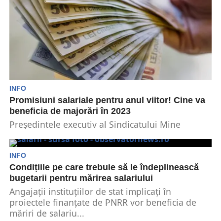
INFO
Promisiuni salariale pentru anul viitor! Cine va
beneficia de majorări în 2023
Președintele executiv al Sindicatului Mine
Energie Oltenia, Jan Popescu, vine cu declarații
optimiste pentru angajații de...
INFO
Condițiile pe care trebuie să le îndeplinească
bugetarii pentru mărirea salariului
Angajații instituțiilor de stat implicați în
proiectele finanțate de PNRR vor beneficia de
măriri de salariu...