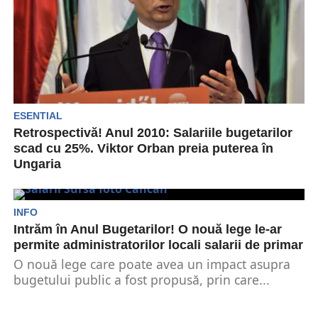
ESENTIAL
Retrospectivă! Anul 2010: Salariile bugetarilor
scad cu 25%. Viktor Orban preia puterea în
Ungaria
Anul 2010 a început cu numirea lui Dacian Cioloș
în postul de comisar european pentru
Agricultură....
INFO
Intrăm în Anul Bugetarilor! O nouă lege le-ar
permite administratorilor locali salarii de primar
O nouă lege care poate avea un impact asupra
bugetului public a fost propusă, prin care...