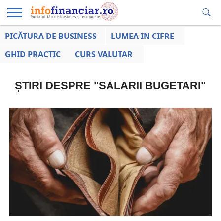
PICĂTURA DE BUSINESS
LUMEA IN CIFRE
EDUCAȚIE
ESENTIAL
INFO
LUMEA
OPINII
VOCILE
FINANCIARĂ
LA ZI
AFACERILOR
GHID PRACTIC
CURS VALUTAR
ȘTIRI DESPRE "SALARII BUGETARI"