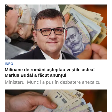
Klaus Iohannis, cel mai important angajat public
din România, cu un salariu brut de 25.000 de...
INFO
Milioane de români așteptau veștile astea!
Marius Budăi a făcut anunțul
Ministerul Muncii a pus în dezbatere anexa cu
numărul VIII din Legea salarizării unitare.
Potrivit modificărilor...