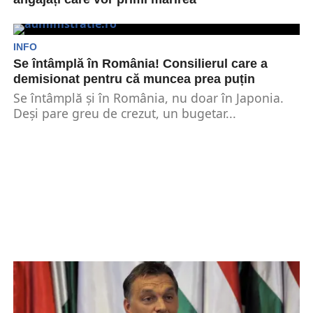
Camera Deputaților a adoptat miercuri proiectul
de lege pentru aprobarea Ordonanței de
Urgență 152/2022 care prevede...
INFO
Se întâmplă în România! Consilierul care a
demisionat pentru că muncea prea puțin
Se întâmplă și în România, nu doar în Japonia.
Deși pare greu de crezut, un bugetar...