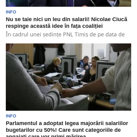
INFO
Nu se taie nici un leu din salarii! Nicolae Ciucă
respinge această idee în fața coaliției
În cadrul unei ședințe PNL Timiș de pe data de
10 aprilie, premierul Nicolae Ciucă i-a...
INFO
Parlamentul a adoptat legea majorării salariilor
bugetarilor cu 50%! Care sunt categoriile de
angajați care vor primi mărirea